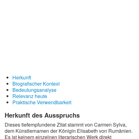
Redewendungen
Lebensweisheiten
Buddhistische Weisheiten
Chinesische Weisheiten
Indianische Weisheiten
Lustige Weisheiten
Sprichwörter
Herkunft
Deutsche Sprichwörter
Biografischer Kontext
Bedeutungsanalyse
Englische Sprichwörter
Relevanz heute
Lateinische Sprichwörter
Praktische Verwendbarkeit
Herkunft des Ausspruchs
Dieses tiefempfundene Zitat stammt von Carmen Sylva,
dem Künstlernamen der Königin Elisabeth von Rumänien.
Es ist keinem einzelnen literarischen Werk direkt