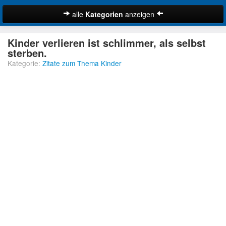
alle
Kategorien
anzeigen
Zitate
Kinder verlieren ist schlimmer, als selbst
Bibelzitate
sterben.
Kategorie:
Zitate zum Thema Kinder
Lustige Zitate
Schöne Zitate
Traurige Zitate
Zitate Abschied
Zitate Ehe
Zitate Enttäuschung
Zitate Erfolg
Suche
Zitate Familie
Zitate Freiheit
Zitate Freundschaft
Zitate Glück