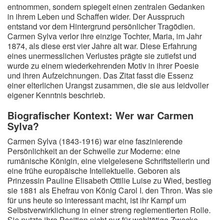
entnommen, sondern spiegelt einen zentralen Gedanken
in ihrem Leben und Schaffen wider. Der Ausspruch
entstand vor dem Hintergrund persönlicher Tragödien.
Carmen Sylva verlor ihre einzige Tochter, Maria, im Jahr
1874, als diese erst vier Jahre alt war. Diese Erfahrung
eines unermesslichen Verlustes prägte sie zutiefst und
wurde zu einem wiederkehrenden Motiv in ihrer Poesie
und ihren Aufzeichnungen. Das Zitat fasst die Essenz
einer elterlichen Urangst zusammen, die sie aus leidvoller
eigener Kenntnis beschrieb.
Biografischer Kontext: Wer war Carmen
Sylva?
Carmen Sylva (1843-1916) war eine faszinierende
Persönlichkeit an der Schwelle zur Moderne: eine
rumänische Königin, eine vielgelesene Schriftstellerin und
eine frühe europäische Intellektuelle. Geboren als
Prinzessin Pauline Elisabeth Ottilie Luise zu Wied, bestieg
sie 1881 als Ehefrau von König Carol I. den Thron. Was sie
für uns heute so interessant macht, ist ihr Kampf um
Selbstverwirklichung in einer streng reglementierten Rolle.
Sie nutzte ihre Position nicht nur für wohltätige Zwecke,