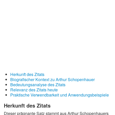
Redewendungen
Lebensweisheiten
Buddhistische Weisheiten
Chinesische Weisheiten
Indianische Weisheiten
Lustige Weisheiten
Sprichwörter
Deutsche Sprichwörter
Herkunft des Zitats
Englische Sprichwörter
Biografischer Kontext zu Arthur Schopenhauer
Lateinische Sprichwörter
Bedeutungsanalyse des Zitats
Relevanz des Zitats heute
Praktische Verwendbarkeit und Anwendungsbeispiele
Herkunft des Zitats
Dieser prägnante Satz stammt aus Arthur Schopenhauers