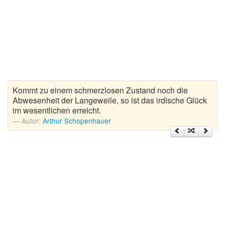
Zitate Hoffnung
Zitate Kinder
Zitate Leben
Zitate Liebe
Zitate Motivation
Zitate Reisen
Kommt zu einem schmerzlosen Zustand noch die
Zitate Trauer und Tod
Abwesenheit der Langeweile, so ist das irdische Glück
im wesentlichen erreicht.
Zitate Vertrauen
Autor:
Arthur Schopenhauer
Zitate Weihnachten
Zitate Zeit
Zitate zum Geburtstag
Zitate zum Nachdenken
Zitate zur Geburt
Zitate zur Hochzeit
Zungenbrecher