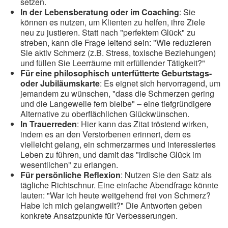
setzen.
In der Lebensberatung oder im Coaching
: Sie
können es nutzen, um Klienten zu helfen, ihre Ziele
neu zu justieren. Statt nach "perfektem Glück" zu
streben, kann die Frage leitend sein: "Wie reduzieren
Sie aktiv Schmerz (z.B. Stress, toxische Beziehungen)
und füllen Sie Leerräume mit erfüllender Tätigkeit?"
Für eine philosophisch unterfütterte Geburtstags-
oder Jubiläumskarte
: Es eignet sich hervorragend, um
jemandem zu wünschen, "dass die Schmerzen gering
und die Langeweile fern bleibe" – eine tiefgründigere
Alternative zu oberflächlichen Glückwünschen.
In Trauerreden
: Hier kann das Zitat tröstend wirken,
indem es an den Verstorbenen erinnert, dem es
vielleicht gelang, ein schmerzarmes und interessiertes
Leben zu führen, und damit das "irdische Glück im
wesentlichen" zu erlangen.
Für persönliche Reflexion
: Nutzen Sie den Satz als
tägliche Richtschnur. Eine einfache Abendfrage könnte
lauten: "War ich heute weitgehend frei von Schmerz?
Habe ich mich gelangweilt?" Die Antworten geben
konkrete Ansatzpunkte für Verbesserungen.