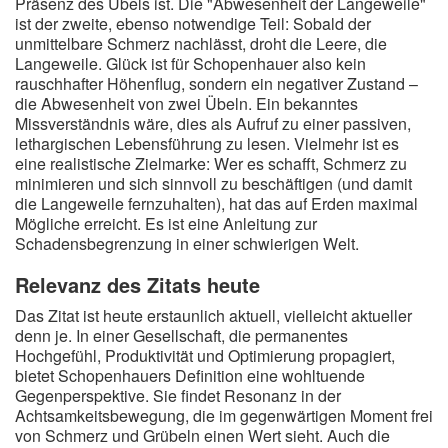
Präsenz des Übels ist. Die "Abwesenheit der Langeweile"
ist der zweite, ebenso notwendige Teil: Sobald der
unmittelbare Schmerz nachlässt, droht die Leere, die
Langeweile. Glück ist für Schopenhauer also kein
rauschhafter Höhenflug, sondern ein negativer Zustand –
die Abwesenheit von zwei Übeln. Ein bekanntes
Missverständnis wäre, dies als Aufruf zu einer passiven,
lethargischen Lebensführung zu lesen. Vielmehr ist es
eine realistische Zielmarke: Wer es schafft, Schmerz zu
minimieren und sich sinnvoll zu beschäftigen (und damit
die Langeweile fernzuhalten), hat das auf Erden maximal
Mögliche erreicht. Es ist eine Anleitung zur
Schadensbegrenzung in einer schwierigen Welt.
Relevanz des Zitats heute
Das Zitat ist heute erstaunlich aktuell, vielleicht aktueller
denn je. In einer Gesellschaft, die permanentes
Hochgefühl, Produktivität und Optimierung propagiert,
bietet Schopenhauers Definition eine wohltuende
Gegenperspektive. Sie findet Resonanz in der
Achtsamkeitsbewegung, die im gegenwärtigen Moment frei
von Schmerz und Grübeln einen Wert sieht. Auch die