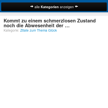
alle
Kategorien
anzeigen
Zitate
Kommt zu einem schmerzlosen Zustand
Bibelzitate
noch die Abwesenheit der …
Kategorie:
Zitate zum Thema Glück
Lustige Zitate
Schöne Zitate
Traurige Zitate
Zitate Abschied
Zitate Ehe
Zitate Enttäuschung
Zitate Erfolg
Suche
Zitate Familie
Zitate Freiheit
Zitate Freundschaft
Zitate Glück