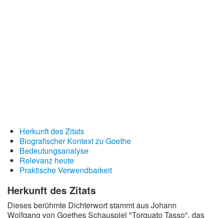
Redewendungen
Lebensweisheiten
Buddhistische Weisheiten
Chinesische Weisheiten
Indianische Weisheiten
Lustige Weisheiten
Sprichwörter
Deutsche Sprichwörter
Herkunft des Zitats
Biografischer Kontext zu Goethe
Englische Sprichwörter
Bedeutungsanalyse
Lateinische Sprichwörter
Relevanz heute
Praktische Verwendbarkeit
Herkunft des Zitats
Dieses berühmte Dichterwort stammt aus Johann
Wolfgang von Goethes Schauspiel "Torquato Tasso", das