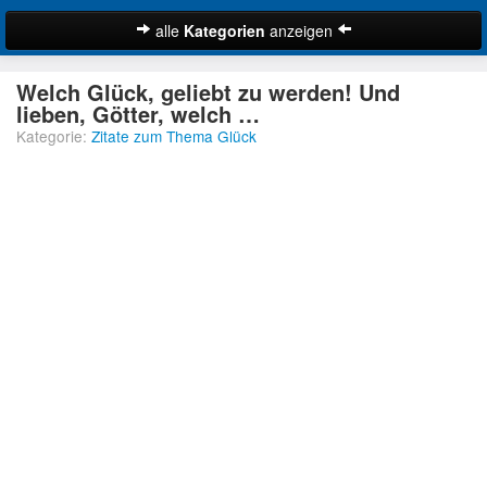
alle
Kategorien
anzeigen
Zitate
Welch Glück, geliebt zu werden! Und
Bibelzitate
lieben, Götter, welch …
Kategorie:
Zitate zum Thema Glück
Lustige Zitate
Schöne Zitate
Traurige Zitate
Zitate Abschied
Zitate Ehe
Zitate Enttäuschung
Zitate Erfolg
Suche
Zitate Familie
Zitate Freiheit
Zitate Freundschaft
Zitate Glück