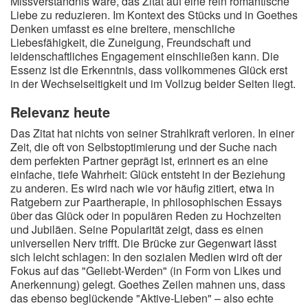
Missverständnis wäre, das Zitat auf eine rein romantische
Liebe zu reduzieren. Im Kontext des Stücks und in Goethes
Denken umfasst es eine breitere, menschliche
Liebesfähigkeit, die Zuneigung, Freundschaft und
leidenschaftliches Engagement einschließen kann. Die
Essenz ist die Erkenntnis, dass vollkommenes Glück erst
in der Wechselseitigkeit und im Vollzug beider Seiten liegt.
Relevanz heute
Das Zitat hat nichts von seiner Strahlkraft verloren. In einer
Zeit, die oft von Selbstoptimierung und der Suche nach
dem perfekten Partner geprägt ist, erinnert es an eine
einfache, tiefe Wahrheit: Glück entsteht in der Beziehung
zu anderen. Es wird nach wie vor häufig zitiert, etwa in
Ratgebern zur Paartherapie, in philosophischen Essays
über das Glück oder in populären Reden zu Hochzeiten
und Jubiläen. Seine Popularität zeigt, dass es einen
universellen Nerv trifft. Die Brücke zur Gegenwart lässt
sich leicht schlagen: In den sozialen Medien wird oft der
Fokus auf das "Geliebt-Werden" (in Form von Likes und
Anerkennung) gelegt. Goethes Zeilen mahnen uns, dass
das ebenso beglückende "Aktive-Lieben" – also echte