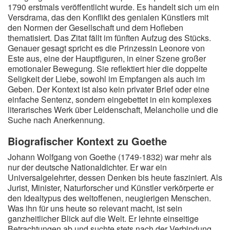
1790 erstmals veröffentlicht wurde. Es handelt sich um ein
Versdrama, das den Konflikt des genialen Künstlers mit
den Normen der Gesellschaft und dem Hofleben
thematisiert. Das Zitat fällt im fünften Aufzug des Stücks.
Genauer gesagt spricht es die Prinzessin Leonore von
Este aus, eine der Hauptfiguren, in einer Szene großer
emotionaler Bewegung. Sie reflektiert hier die doppelte
Seligkeit der Liebe, sowohl im Empfangen als auch im
Geben. Der Kontext ist also kein privater Brief oder eine
einfache Sentenz, sondern eingebettet in ein komplexes
literarisches Werk über Leidenschaft, Melancholie und die
Suche nach Anerkennung.
Biografischer Kontext zu Goethe
Johann Wolfgang von Goethe (1749-1832) war mehr als
nur der deutsche Nationaldichter. Er war ein
Universalgelehrter, dessen Denken bis heute fasziniert. Als
Jurist, Minister, Naturforscher und Künstler verkörperte er
den Idealtypus des weltoffenen, neugierigen Menschen.
Was ihn für uns heute so relevant macht, ist sein
ganzheitlicher Blick auf die Welt. Er lehnte einseitige
Betrachtungen ab und suchte stets nach der Verbindung