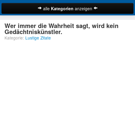
alle
Kategorien
anzeigen
Zitate
Wer immer die Wahrheit sagt, wird kein
Bibelzitate
Gedächtniskünstler.
Kategorie:
Lustige Zitate
Lustige Zitate
Schöne Zitate
Traurige Zitate
Zitate Abschied
Zitate Ehe
Zitate Enttäuschung
Zitate Erfolg
Suche
Zitate Familie
Zitate Freiheit
Zitate Freundschaft
Zitate Glück