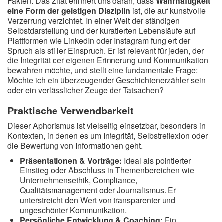
Fakten. Das Zitat erinnert uns daran, dass
Wahrhaftigkeit
eine Form der geistigen Disziplin
ist, die auf kunstvolle
Verzerrung verzichtet. In einer Welt der ständigen
Selbstdarstellung und der kuratierten Lebensläufe auf
Plattformen wie LinkedIn oder Instagram fungiert der
Spruch als stiller Einspruch. Er ist relevant für jeden, der
die Integrität der eigenen Erinnerung und Kommunikation
bewahren möchte, und stellt eine fundamentale Frage:
Möchte ich ein überzeugender Geschichtenerzähler sein
oder ein verlässlicher Zeuge der Tatsachen?
Praktische Verwendbarkeit
Dieser Aphorismus ist vielseitig einsetzbar, besonders in
Kontexten, in denen es um Integrität, Selbstreflexion oder
die Bewertung von Informationen geht.
Präsentationen & Vorträge:
Ideal als pointierter
Einstieg oder Abschluss in Themenbereichen wie
Unternehmensethik, Compliance,
Qualitätsmanagement oder Journalismus. Er
unterstreicht den Wert von transparenter und
ungeschönter Kommunikation.
Persönliche Entwicklung & Coaching:
Ein