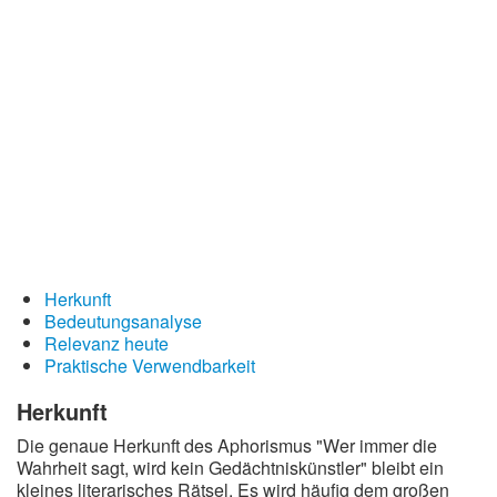
Redewendungen
Lebensweisheiten
Buddhistische Weisheiten
Chinesische Weisheiten
Indianische Weisheiten
Lustige Weisheiten
Sprichwörter
Deutsche Sprichwörter
Herkunft
Bedeutungsanalyse
Englische Sprichwörter
Relevanz heute
Lateinische Sprichwörter
Praktische Verwendbarkeit
Herkunft
Die genaue Herkunft des Aphorismus "Wer immer die
Wahrheit sagt, wird kein Gedächtniskünstler" bleibt ein
kleines literarisches Rätsel. Es wird häufig dem großen