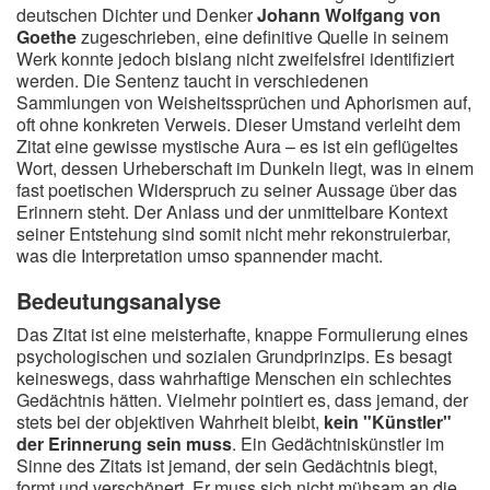
deutschen Dichter und Denker
Johann Wolfgang von
Goethe
zugeschrieben, eine definitive Quelle in seinem
Werk konnte jedoch bislang nicht zweifelsfrei identifiziert
werden. Die Sentenz taucht in verschiedenen
Sammlungen von Weisheitssprüchen und Aphorismen auf,
oft ohne konkreten Verweis. Dieser Umstand verleiht dem
Zitat eine gewisse mystische Aura – es ist ein geflügeltes
Wort, dessen Urheberschaft im Dunkeln liegt, was in einem
fast poetischen Widerspruch zu seiner Aussage über das
Erinnern steht. Der Anlass und der unmittelbare Kontext
seiner Entstehung sind somit nicht mehr rekonstruierbar,
was die Interpretation umso spannender macht.
Bedeutungsanalyse
Das Zitat ist eine meisterhafte, knappe Formulierung eines
psychologischen und sozialen Grundprinzips. Es besagt
keineswegs, dass wahrhaftige Menschen ein schlechtes
Gedächtnis hätten. Vielmehr pointiert es, dass jemand, der
stets bei der objektiven Wahrheit bleibt,
kein "Künstler"
der Erinnerung sein muss
. Ein Gedächtniskünstler im
Sinne des Zitats ist jemand, der sein Gedächtnis biegt,
formt und verschönert. Er muss sich nicht mühsam an die