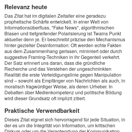
Relevanz heute
Das Zitat hat im digitalen Zeitalter eine geradezu
prophetische Schärfe entwickelt. In einer Welt von
Informationsüberfluss, "Fake News", algorithmischen
Blasen und tiefgreifender Polarisierung ist Twains Punkt
aktueller denn je. Er beschreibt präzise den Mechanismus
hinter gezielter Desinformation: Oft werden echte Fakten
aus dem Zusammenhang gerissen, minimiert oder durch
suggestive Framing-Techniken in ihr Gegenteil verkehrt.
Der Satz erinnert uns daran, dass die gründliche
Recherche und das Verstehen der ungeschminkten
Realität die erste Verteidigungslinie gegen Manipulation
sind – sowohl als Empfänger von Nachrichten als auch, in
moralisch fragwürdiger Weise, als deren Urheber. In
Debatten über Medienkompetenz und politische Bildung
wird dieser Grundsatz oft implizit zitiert.
Praktische Verwendbarkeit
Dieses Zitat eignet sich hervorragend für jede Situation, in
der es um die Integrität von Information, um kritischen
Diskurs oder um die Verantwortung der Kommunikation