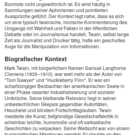
Bonmots nicht ungewöhnlich ist. Es wird häufig in
Sammlungen seiner Aphorismen und pointierten
Aussprüche geführt. Der Kontext legt nahe, dass es sich
um eine typisch twainsche, ironische Kommentierung des
Umgangs mit Wahrheit und Fakten in der öffentlichen
Debatte oder im Journalismus handelt. Twain, selbst lange
Zeit als Journalist und Drucker tätig, hatte ein geschultes
Auge für die Manipulation von Informationen.
Biografischer Kontext
Mark Twain, mit bürgerlichem Namen Samuel Langhorne
Clemens (1835–1910), war weit mehr als der Autor von
"Tom Sawyer" und "Huckleberry Finn". Er war ein
scharfzüngiger Beobachter der amerikanischen Seele in
einer Phase rasanter Industrialisierung und sozialer
Umbrüche. Seine bleibende Relevanz liegt in seiner
unbestechlichen Skepsis gegenüber Autoritäten,
Heuchelei und blindem Fortschrittsglauben. Twain
meisterte die Kunst, tiefgründige Gesellschaftskritik in
scheinbar leichte, humorvolle und oft sarkastische
Geschichten zu verpacken. Seine Weltsicht war von einem
humanistischen Misstrauen geprägt: Er glaubte an den