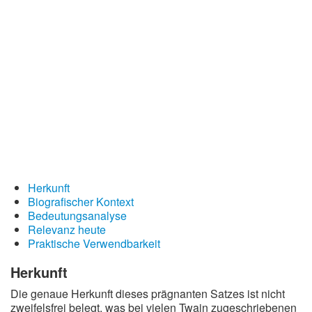
Redewendungen
Lebensweisheiten
Buddhistische Weisheiten
Chinesische Weisheiten
Indianische Weisheiten
Lustige Weisheiten
Sprichwörter
Deutsche Sprichwörter
Herkunft
Biografischer Kontext
Englische Sprichwörter
Bedeutungsanalyse
Lateinische Sprichwörter
Relevanz heute
Praktische Verwendbarkeit
Herkunft
Die genaue Herkunft dieses prägnanten Satzes ist nicht
zweifelsfrei belegt, was bei vielen Twain zugeschriebenen