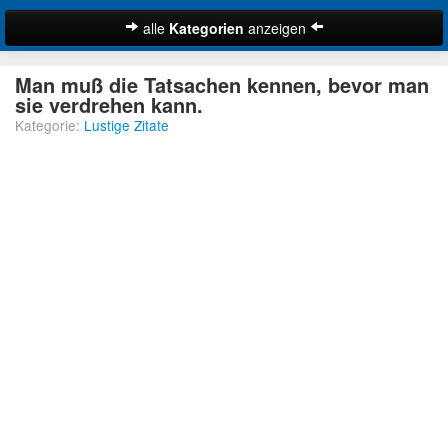
alle
Kategorien
anzeigen
Zitate
Man muß die Tatsachen kennen, bevor man
Bibelzitate
sie verdrehen kann.
Kategorie:
Lustige Zitate
Lustige Zitate
Schöne Zitate
Traurige Zitate
Zitate Abschied
Zitate Ehe
Zitate Enttäuschung
Zitate Erfolg
Suche
Zitate Familie
Zitate Freiheit
Zitate Freundschaft
Zitate Glück