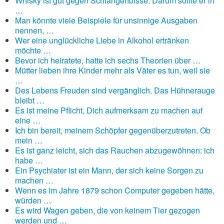
Whisky ist gut gegen Schlangenbisse. Darum sollte er in
…
Man könnte viele Beispiele für unsinnige Ausgaben
nennen, …
Wer eine unglückliche Liebe in Alkohol ertränken
möchte …
Bevor ich heiratete, hatte ich sechs Theorien über …
Mütter lieben ihre Kinder mehr als Väter es tun, weil sie
…
Des Lebens Freuden sind vergänglich. Das Hühnerauge
bleibt …
Es ist meine Pflicht, Dich aufmerksam zu machen auf
eine …
Ich bin bereit, meinem Schöpfer gegenüberzutreten. Ob
mein …
Es ist ganz leicht, sich das Rauchen abzugewöhnen: ich
habe …
Ein Psychiater ist ein Mann, der sich keine Sorgen zu
machen …
Wenn es im Jahre 1879 schon Computer gegeben hätte,
würden …
Es wird Wagen geben, die von keinem Tier gezogen
werden und …