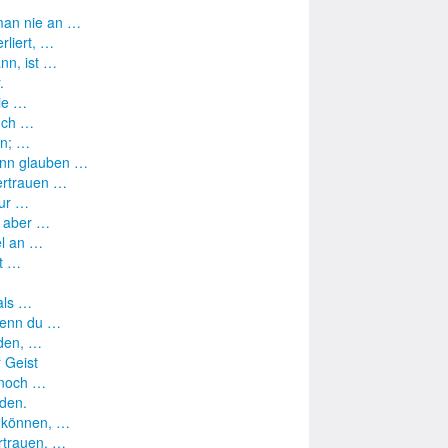
man nie an …
rliert, …
nn, ist …
.
sie …
ruch …
en; …
ann glauben …
Vertrauen …
nur …
, aber …
el an …
it …
als …
 wenn du …
nden, …
 Geist
r noch …
nden.
n können, …
rtrauen, …