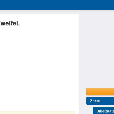
weifel.
Zitate
Bibelzitat