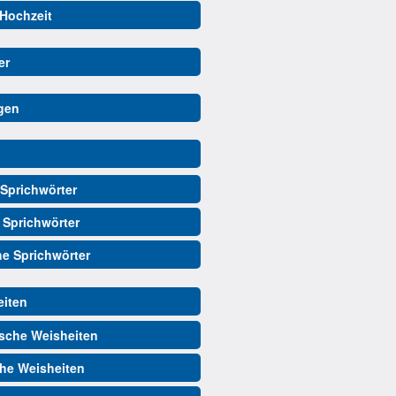
 Hochzeit
er
gen
Sprichwörter
 Sprichwörter
he Sprichwörter
iten
sche Weisheiten
he Weisheiten