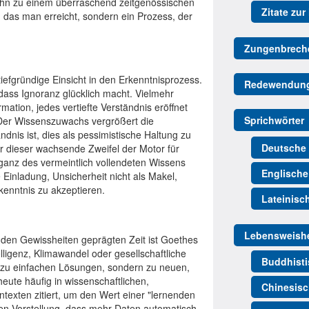
hn zu einem überraschend zeitgenössischen
Zitate zur
t, das man erreicht, sondern ein Prozess, der
Zungenbrech
iefgründige Einsicht in den Erkenntnisprozess.
Redewendun
 dass Ignoranz glücklich macht. Vielmehr
rmation, jedes vertiefte Verständnis eröffnet
Sprichwörter
 Der Wissenszuwachs vergrößert die
nis ist, dies als pessimistische Haltung zu
Deutsche 
ar dieser wachsende Zweifel der Motor für
oganz des vermeintlich vollendeten Wissens
Englische
 Einladung, Unsicherheit nicht als Makel,
kenntnis zu akzeptieren.
Lateinisc
Lebensweishe
nden Gewissheiten geprägten Zeit ist Goethes
elligenz, Klimawandel oder gesellschaftliche
Buddhisti
t zu einfachen Lösungen, sondern zu neuen,
heute häufig in wissenschaftlichen,
Chinesisc
xten zitiert, um den Wert einer "lernenden
iven Vorstellung, dass mehr Daten automatisch