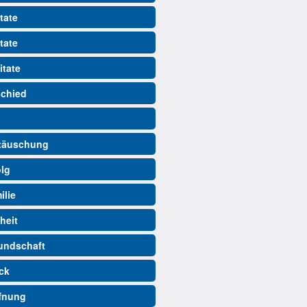
tate
tate
itate
schied
ttäuschung
olg
ilie
iheit
eundschaft
ück
ffnung