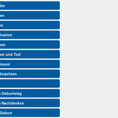
der
ben
be
ivation
isen
auer und Tod
trauen
ihnachten
m Geburtstag
m Nachdenken
 Geburt