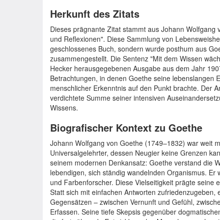
Herkunft des Zitats
Dieses prägnante Zitat stammt aus Johann Wolfgan
und Reflexionen". Diese Sammlung von Lebensweishei
geschlossenes Buch, sondern wurde posthum aus Goe
zusammengestellt. Die Sentenz "Mit dem Wissen wächst
Hecker herausgegebenen Ausgabe aus dem Jahr 1907. 
Betrachtungen, in denen Goethe seine lebenslangen E
menschlicher Erkenntnis auf den Punkt brachte. Der An
verdichtete Summe seiner intensiven Auseinanderset
Wissens.
Biografischer Kontext zu Goethe
Johann Wolfgang von Goethe (1749–1832) war weit meh
Universalgelehrter, dessen Neugier keine Grenzen kann
seinem modernen Denkansatz: Goethe verstand die Wel
lebendigen, sich ständig wandelnden Organismus. Er war
und Farbenforscher. Diese Vielseitigkeit prägte seine ei
Statt sich mit einfachen Antworten zufriedenzugeben,
Gegensätzen – zwischen Vernunft und Gefühl, zwischen
Erfassen. Seine tiefe Skepsis gegenüber dogmatisch