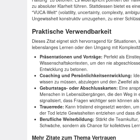
zu absoluter Klarheit führen. Stattdessen bietet es ein
"VUCA-Welt" (volatility, uncertainty, complexity, ambigui
Ungewissheit konstruktiv umzugehen, zu einer Schlüs
Praktische Verwendbarkeit
Dieses Zitat eignet sich hervorragend für Situationen, 
lebenslanges Lernen oder den Umgang mit Komplexitä
Präsentationen und Vorträge:
Perfekt als Einstie
Wissenschaftskontexten, um den nie abgeschloss
Entwicklung zu betonen.
Coaching und Persönlichkeitsentwicklung:
Ide
wissen zu müssen, abzulegen und den Zweifel als
Geburtstags- oder Abschlusskarten:
Eine anspr
Menschen in Lebensübergängen, die den Weg in ei
signalisiert, dass Fragen wichtiger sein können als
Trauerrede:
Kann tröstend eingesetzt werden, um
der Tod letzte Gewissheiten entziehen und dass d
Berufliche Weiterbildung:
Stärkt die Teamkultur,
Schwäche, sondern als Chance für kollektives Ler
Mehr Zitate zum Thema Vertrauen