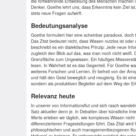
die fortwährende Entwicklung des Menschen machen i
Denker. Goethe lehrt uns, dass Erkenntnis kein Ziel is
stets neue Fragen aufwirft.
Bedeutungsanalyse
Goethe formuliert hier eine scheinbar paradoxe, doch t
Das Zitat bedeutet nicht, dass Wissen nutzlos ist oder
beschreibt es ein dialektisches Prinzip: Jede neue Info
zugleich den Blick auf das, was man noch nicht weiß.
Grenzfläche zum Ungewissen. Ein häufiges Missverständ
lesen. In Wahrheit ist es das Gegenteil. Für Goethe w
weiteres Forschen und Lernen. Er befreit von der Arr
und hält den Geist beweglich und neugierig. Es ist eine
sondern als produktiven Begleiter auf dem Weg der Er
Relevanz heute
In unserer von Informationsflut und sich rasch wandel
Satz aktueller denn je. In Debatten über künstliche Int
Werte erleben wir täglich, wie komplexes Wissen nich
differenzierteren Fragestellungen führt. Das Zitat wird 
philosophischen und auch managementbezogenen Konte
Haltung" zu betonen. Es widerspricht pointiert der na