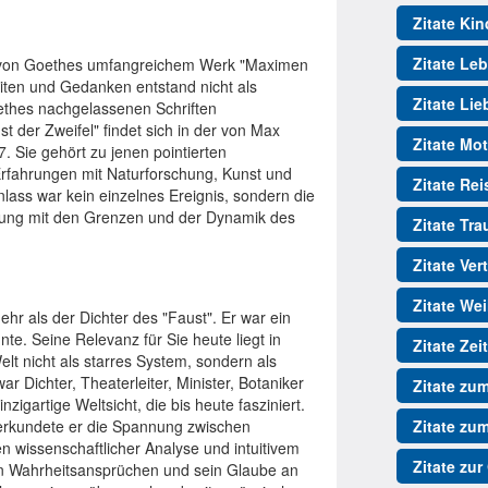
Zitate Kin
Zitate Le
g von Goethes umfangreichem Werk "Maximen
ten und Gedanken entstand nicht als
Zitate Lie
thes nachgelassenen Schriften
 der Zweifel" findet sich in der von Max
Zitate Mot
Sie gehört zu jenen pointierten
rfahrungen mit Naturforschung, Kunst und
Zitate Re
lass war kein einzelnes Ereignis, sondern die
zung mit den Grenzen und der Dynamik des
Zitate Tr
Zitate Ver
Zitate We
r als der Dichter des "Faust". Er war ein
te. Seine Relevanz für Sie heute liegt in
Zitate Zeit
t nicht als starres System, sondern als
 Dichter, Theaterleiter, Minister, Botaniker
Zitate zu
nzigartige Weltsicht, die bis heute fasziniert.
 erkundete er die Spannung zwischen
Zitate zu
 wissenschaftlicher Analyse und intuitivem
Zitate zur
en Wahrheitsansprüchen und sein Glaube an