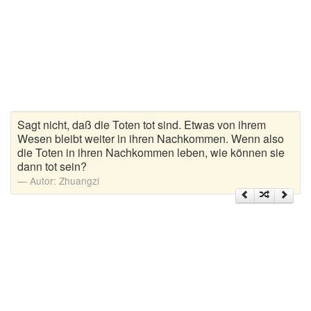
Zitate Hoffnung
Zitate Kinder
Zitate Leben
Zitate Liebe
Zitate Motivation
Zitate Reisen
Sagt nicht, daß die Toten tot sind. Etwas von ihrem
Zitate Trauer und Tod
Wesen bleibt weiter in ihren Nachkommen. Wenn also
die Toten in ihren Nachkommen leben, wie können sie
Zitate Vertrauen
dann tot sein?
Zitate Weihnachten
Autor:
Zhuangzi
Zitate Zeit
Zitate zum Geburtstag
Zitate zum Nachdenken
Zitate zur Geburt
Zitate zur Hochzeit
Zungenbrecher