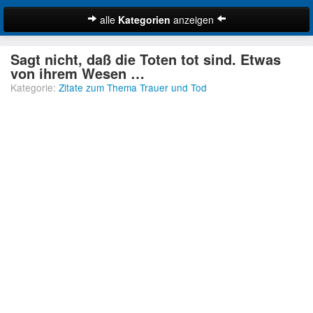
alle
Kategorien
anzeigen
Zitate
Sagt nicht, daß die Toten tot sind. Etwas
Bibelzitate
von ihrem Wesen …
Kategorie:
Zitate zum Thema Trauer und Tod
Lustige Zitate
Schöne Zitate
Traurige Zitate
Zitate Abschied
Zitate Ehe
Zitate Enttäuschung
Zitate Erfolg
Suche
Zitate Familie
Zitate Freiheit
Zitate Freundschaft
Zitate Glück