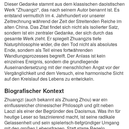
Dieser Gedanke stammt aus dem klassischen daoistischen
Werk "Zhuangzi", das nach seinem Autor benannt ist. Es
entstand vermutlich im 4. Jahrhundert vor unserer
Zeitrechnung während der Zeit der Streitenden Reiche im
alten China. Das Zitat findet sich nicht als isolierter Satz,
sondern ist ein zentraler Gedanke, der sich durch das
gesamte Werk zieht. Er spiegelt Zhuangzis tiefe
Naturphilosophie wider, die den Tod nicht als absolutes
Ende, sondern als Teil eines fortwährenden
Wandlungsprozesses begreift. Der Anlass ist kein
einzelnes Ereignis, sondern die grundlegende
Auseinandersetzung mit der menschlichen Angst vor der
Vergänglichkeit und dem Versuch, eine harmonische Sicht
auf den Kreislauf des Lebens zu entwickeln.
Biografischer Kontext
Zhuangzi (auch bekannt als Zhuang Zhou) war ein
einflussreicher chinesischer Philosoph und gilt neben
Laozi als einer der Begründer des Daoismus. Was ihn für
heutige Leser so faszinierend macht, ist seine radikale
Gelassenheit und sein spielerisch-tiefgründiger Umgang
mit den großen Lebensfragen. Statt starre Regeln