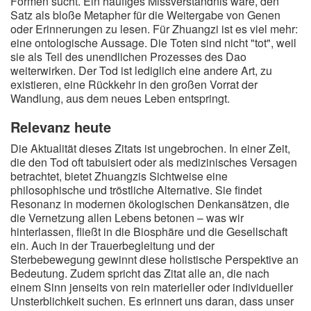
Formen sucht. Ein häufiges Missverständnis wäre, den
Satz als bloße Metapher für die Weitergabe von Genen
oder Erinnerungen zu lesen. Für Zhuangzi ist es viel mehr:
eine ontologische Aussage. Die Toten sind nicht "tot", weil
sie als Teil des unendlichen Prozesses des Dao
weiterwirken. Der Tod ist lediglich eine andere Art, zu
existieren, eine Rückkehr in den großen Vorrat der
Wandlung, aus dem neues Leben entspringt.
Relevanz heute
Die Aktualität dieses Zitats ist ungebrochen. In einer Zeit,
die den Tod oft tabuisiert oder als medizinisches Versagen
betrachtet, bietet Zhuangzis Sichtweise eine
philosophische und tröstliche Alternative. Sie findet
Resonanz in modernen ökologischen Denkansätzen, die
die Vernetzung allen Lebens betonen – was wir
hinterlassen, fließt in die Biosphäre und die Gesellschaft
ein. Auch in der Trauerbegleitung und der
Sterbebewegung gewinnt diese holistische Perspektive an
Bedeutung. Zudem spricht das Zitat alle an, die nach
einem Sinn jenseits von rein materieller oder individueller
Unsterblichkeit suchen. Es erinnert uns daran, dass unser