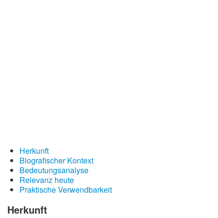
Redewendungen
Lebensweisheiten
Buddhistische Weisheiten
Chinesische Weisheiten
Indianische Weisheiten
Lustige Weisheiten
Sprichwörter
Deutsche Sprichwörter
Englische Sprichwörter
Herkunft
Lateinische Sprichwörter
Biografischer Kontext
Bedeutungsanalyse
Relevanz heute
Praktische Verwendbarkeit
Herkunft