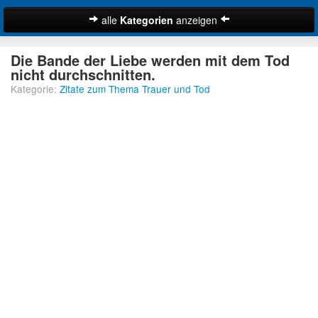
alle
Kategorien
anzeigen
Zitate
Die Bande der Liebe werden mit dem Tod
Bibelzitate
nicht durchschnitten.
Kategorie:
Zitate zum Thema Trauer und Tod
Lustige Zitate
Schöne Zitate
Traurige Zitate
Zitate Abschied
Zitate Ehe
Zitate Enttäuschung
Zitate Erfolg
Suche
Zitate Familie
Zitate Freiheit
Zitate Freundschaft
Zitate Glück