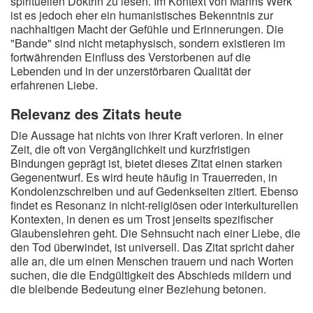
spirituellen Doktrin zu lesen. Im Kontext von Manns Werk
ist es jedoch eher ein humanistisches Bekenntnis zur
nachhaltigen Macht der Gefühle und Erinnerungen. Die
"Bande" sind nicht metaphysisch, sondern existieren im
fortwährenden Einfluss des Verstorbenen auf die
Lebenden und in der unzerstörbaren Qualität der
erfahrenen Liebe.
Relevanz des Zitats heute
Die Aussage hat nichts von ihrer Kraft verloren. In einer
Zeit, die oft von Vergänglichkeit und kurzfristigen
Bindungen geprägt ist, bietet dieses Zitat einen starken
Gegenentwurf. Es wird heute häufig in Trauerreden, in
Kondolenzschreiben und auf Gedenkseiten zitiert. Ebenso
findet es Resonanz in nicht-religiösen oder interkulturellen
Kontexten, in denen es um Trost jenseits spezifischer
Glaubenslehren geht. Die Sehnsucht nach einer Liebe, die
den Tod überwindet, ist universell. Das Zitat spricht daher
alle an, die um einen Menschen trauern und nach Worten
suchen, die die Endgültigkeit des Abschieds mildern und
die bleibende Bedeutung einer Beziehung betonen.