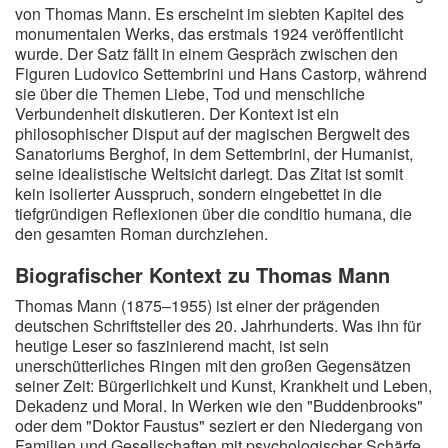
von Thomas Mann. Es erscheint im siebten Kapitel des
monumentalen Werks, das erstmals 1924 veröffentlicht
wurde. Der Satz fällt in einem Gespräch zwischen den
Figuren Ludovico Settembrini und Hans Castorp, während
sie über die Themen Liebe, Tod und menschliche
Verbundenheit diskutieren. Der Kontext ist ein
philosophischer Disput auf der magischen Bergwelt des
Sanatoriums Berghof, in dem Settembrini, der Humanist,
seine idealistische Weltsicht darlegt. Das Zitat ist somit
kein isolierter Ausspruch, sondern eingebettet in die
tiefgründigen Reflexionen über die conditio humana, die
den gesamten Roman durchziehen.
Biografischer Kontext zu Thomas Mann
Thomas Mann (1875–1955) ist einer der prägenden
deutschen Schriftsteller des 20. Jahrhunderts. Was ihn für
heutige Leser so faszinierend macht, ist sein
unerschütterliches Ringen mit den großen Gegensätzen
seiner Zeit: Bürgerlichkeit und Kunst, Krankheit und Leben,
Dekadenz und Moral. In Werken wie den "Buddenbrooks"
oder dem "Doktor Faustus" seziert er den Niedergang von
Familien und Gesellschaften mit psychologischer Schärfe