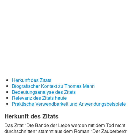
Redewendungen
Lebensweisheiten
Buddhistische Weisheiten
Chinesische Weisheiten
Indianische Weisheiten
Lustige Weisheiten
Sprichwörter
Deutsche Sprichwörter
Herkunft des Zitats
Biografischer Kontext zu Thomas Mann
Englische Sprichwörter
Bedeutungsanalyse des Zitats
Lateinische Sprichwörter
Relevanz des Zitats heute
Praktische Verwendbarkeit und Anwendungsbeispiele
Herkunft des Zitats
Das Zitat "Die Bande der Liebe werden mit dem Tod nicht
durchschnitten" stammt aus dem Roman "Der Zauberberg"