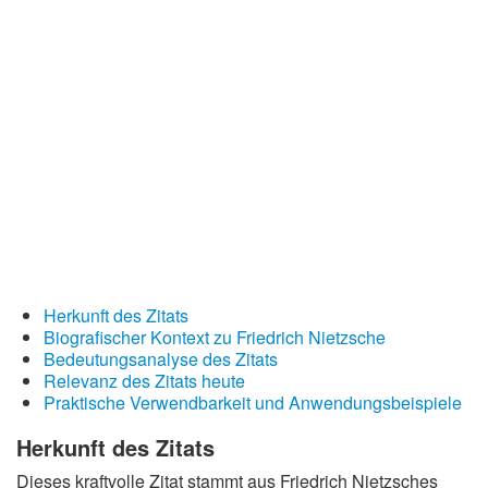
Redewendungen
Lebensweisheiten
Buddhistische Weisheiten
Chinesische Weisheiten
Indianische Weisheiten
Lustige Weisheiten
Sprichwörter
Deutsche Sprichwörter
Herkunft des Zitats
Englische Sprichwörter
Biografischer Kontext zu Friedrich Nietzsche
Lateinische Sprichwörter
Bedeutungsanalyse des Zitats
Relevanz des Zitats heute
Praktische Verwendbarkeit und Anwendungsbeispiele
Herkunft des Zitats
Dieses kraftvolle Zitat stammt aus Friedrich Nietzsches