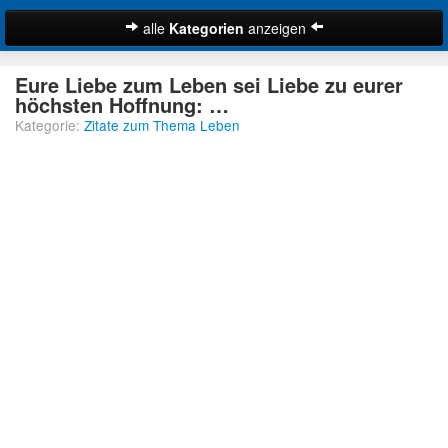
alle
Kategorien
anzeigen
Zitate
Eure Liebe zum Leben sei Liebe zu eurer
Bibelzitate
höchsten Hoffnung: …
Kategorie:
Zitate zum Thema Leben
Lustige Zitate
Schöne Zitate
Traurige Zitate
Zitate Abschied
Zitate Ehe
Zitate Enttäuschung
Zitate Erfolg
Suche
Zitate Familie
Zitate Freiheit
Zitate Freundschaft
Zitate Glück