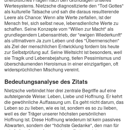
Wertesystems. Nietzsche diagnostizierte den "Tod Gottes"
als kulturelle Tatsache und sah die daraus resultierende
Leere als Chance: Wenn alte Werte zerfallen, ist der
Mensch frei, sich selbst neue, lebensdienliche Werte zu
schaffen. Seine Konzepte vom "Willen zur Macht" als
grundlegendem Lebensantrieb, der "ewigen Wiederkunft"
als ultimativem Ja zum Leben und des "Übermenschen"
als Ziel der menschlichen Entwicklung fordern bis heute
zur Selbstprüfung auf. Seine Weltsicht ist besonders, weil
sie Tragik und Lebensbejahung, tiefen Pessimismus und
überschäumenden Heroismus in einer einzigartigen, oft
widersprüchlichen Mischung vereint.
Bedeutungsanalyse des Zitats
Nietzsche verbindet hier drei zentrale Begriffe auf eine
aufsteigende Weise: Leben, Liebe und Hoffnung. Er kehrt
die gewöhnliche Auffassung um. Es geht nicht darum, das
Leben so zu lieben, wie es ist, sondern es so zu lieben,
weil es der Träger unserer höchsten persönlichen
Hoffnung ist. Diese Hoffnung wiederum ist kein passives
Abwarten, sondern der "höchste Gedanke", den man für