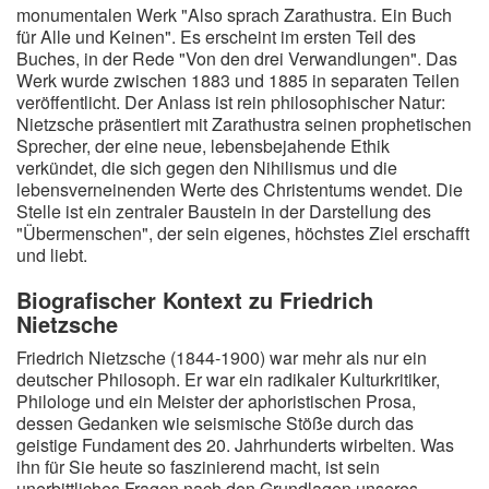
monumentalen Werk "Also sprach Zarathustra. Ein Buch
für Alle und Keinen". Es erscheint im ersten Teil des
Buches, in der Rede "Von den drei Verwandlungen". Das
Werk wurde zwischen 1883 und 1885 in separaten Teilen
veröffentlicht. Der Anlass ist rein philosophischer Natur:
Nietzsche präsentiert mit Zarathustra seinen prophetischen
Sprecher, der eine neue, lebensbejahende Ethik
verkündet, die sich gegen den Nihilismus und die
lebensverneinenden Werte des Christentums wendet. Die
Stelle ist ein zentraler Baustein in der Darstellung des
"Übermenschen", der sein eigenes, höchstes Ziel erschafft
und liebt.
Biografischer Kontext zu Friedrich
Nietzsche
Friedrich Nietzsche (1844-1900) war mehr als nur ein
deutscher Philosoph. Er war ein radikaler Kulturkritiker,
Philologe und ein Meister der aphoristischen Prosa,
dessen Gedanken wie seismische Stöße durch das
geistige Fundament des 20. Jahrhunderts wirbelten. Was
ihn für Sie heute so faszinierend macht, ist sein
unerbittliches Fragen nach den Grundlagen unseres