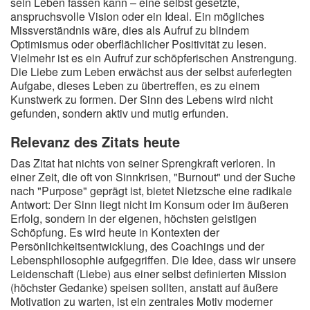
sein Leben fassen kann – eine selbst gesetzte,
anspruchsvolle Vision oder ein Ideal. Ein mögliches
Missverständnis wäre, dies als Aufruf zu blindem
Optimismus oder oberflächlicher Positivität zu lesen.
Vielmehr ist es ein Aufruf zur schöpferischen Anstrengung.
Die Liebe zum Leben erwächst aus der selbst auferlegten
Aufgabe, dieses Leben zu übertreffen, es zu einem
Kunstwerk zu formen. Der Sinn des Lebens wird nicht
gefunden, sondern aktiv und mutig erfunden.
Relevanz des Zitats heute
Das Zitat hat nichts von seiner Sprengkraft verloren. In
einer Zeit, die oft von Sinnkrisen, "Burnout" und der Suche
nach "Purpose" geprägt ist, bietet Nietzsche eine radikale
Antwort: Der Sinn liegt nicht im Konsum oder im äußeren
Erfolg, sondern in der eigenen, höchsten geistigen
Schöpfung. Es wird heute in Kontexten der
Persönlichkeitsentwicklung, des Coachings und der
Lebensphilosophie aufgegriffen. Die Idee, dass wir unsere
Leidenschaft (Liebe) aus einer selbst definierten Mission
(höchster Gedanke) speisen sollten, anstatt auf äußere
Motivation zu warten, ist ein zentrales Motiv moderner