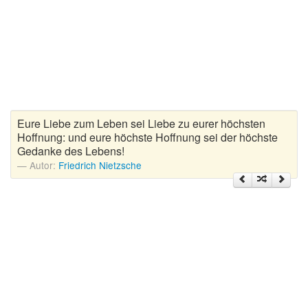
Zitate Hoffnung
Zitate Kinder
Zitate Leben
Zitate Liebe
Zitate Motivation
Zitate Reisen
Eure Liebe zum Leben sei Liebe zu eurer höchsten
Zitate Trauer und Tod
Hoffnung: und eure höchste Hoffnung sei der höchste
Gedanke des Lebens!
Zitate Vertrauen
Autor:
Friedrich Nietzsche
Zitate Weihnachten
Zitate Zeit
Zitate zum Geburtstag
Zitate zum Nachdenken
Zitate zur Geburt
Zitate zur Hochzeit
Zungenbrecher