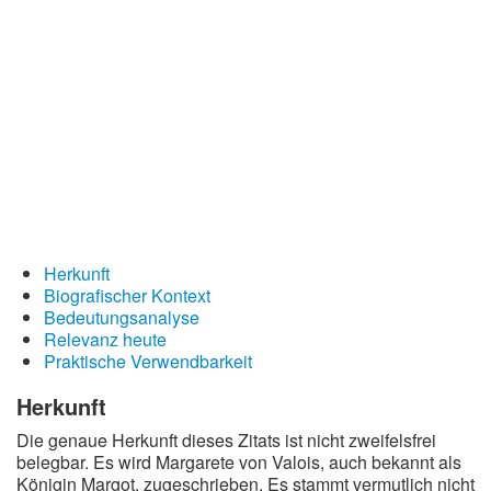
Redewendungen
Lebensweisheiten
Buddhistische Weisheiten
Chinesische Weisheiten
Indianische Weisheiten
Lustige Weisheiten
Sprichwörter
Herkunft
Deutsche Sprichwörter
Biografischer Kontext
Bedeutungsanalyse
Englische Sprichwörter
Relevanz heute
Lateinische Sprichwörter
Praktische Verwendbarkeit
Herkunft
Die genaue Herkunft dieses Zitats ist nicht zweifelsfrei
belegbar. Es wird Margarete von Valois, auch bekannt als
Königin Margot, zugeschrieben. Es stammt vermutlich nicht