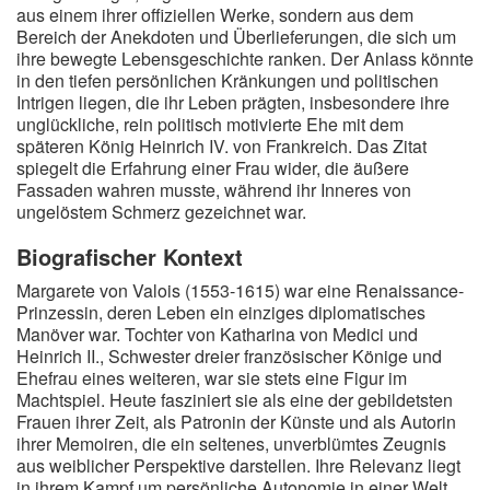
aus einem ihrer offiziellen Werke, sondern aus dem
Bereich der Anekdoten und Überlieferungen, die sich um
ihre bewegte Lebensgeschichte ranken. Der Anlass könnte
in den tiefen persönlichen Kränkungen und politischen
Intrigen liegen, die ihr Leben prägten, insbesondere ihre
unglückliche, rein politisch motivierte Ehe mit dem
späteren König Heinrich IV. von Frankreich. Das Zitat
spiegelt die Erfahrung einer Frau wider, die äußere
Fassaden wahren musste, während ihr Inneres von
ungelöstem Schmerz gezeichnet war.
Biografischer Kontext
Margarete von Valois (1553-1615) war eine Renaissance-
Prinzessin, deren Leben ein einziges diplomatisches
Manöver war. Tochter von Katharina von Medici und
Heinrich II., Schwester dreier französischer Könige und
Ehefrau eines weiteren, war sie stets eine Figur im
Machtspiel. Heute fasziniert sie als eine der gebildetsten
Frauen ihrer Zeit, als Patronin der Künste und als Autorin
ihrer Memoiren, die ein seltenes, unverblümtes Zeugnis
aus weiblicher Perspektive darstellen. Ihre Relevanz liegt
in ihrem Kampf um persönliche Autonomie in einer Welt,