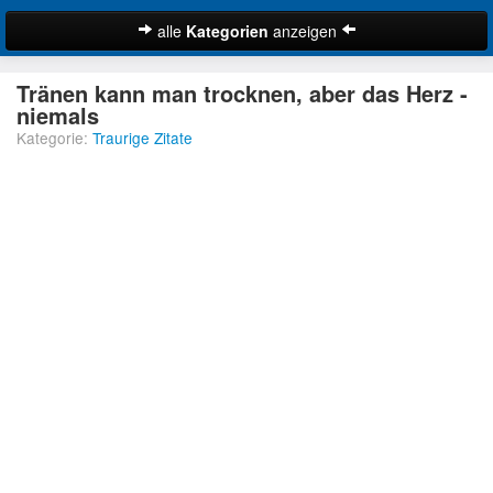
alle
Kategorien
anzeigen
Zitate
Tränen kann man trocknen, aber das Herz -
Bibelzitate
niemals
Kategorie:
Traurige Zitate
Lustige Zitate
Schöne Zitate
Traurige Zitate
Zitate Abschied
Zitate Ehe
Zitate Enttäuschung
Zitate Erfolg
Suche
Zitate Familie
Zitate Freiheit
Zitate Freundschaft
Zitate Glück