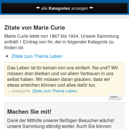
alle
Kategorien
anzeigen
Zitate
Zitate von Marie Curie
Bibelzitate
Marie Curie lebte von 1867 bis 1934. Unsere Sammlung
Lustige Zitate
enthält 1 Eintrag von ihr, der in folgender Kategorie zu
Schöne Zitate
finden ist:
Traurige Zitate
Zitate zum Thema Leben
Zitate Abschied
Das Leben ist für keinen von uns einfach. Na und? Wir
Zitate Ehe
müssen dran bleiben und vor allem Vertrauen in uns
selbst haben. Wir müssen daran glauben, dass wir
Zitate Enttäuschung
etwas erreichen können und alles dafür tun.
Zitate Erfolg
Kategorie:
Zitate zum Thema Leben
Suche
Zitate Familie
mehr...
Zitate Freiheit
Machen Sie mit!
Zitate Freundschaft
Dank der Mithilfe unserer fleißigen Besucher wächst
Zitate Glück
unsere Sammlung ständig weiter. Auch Sie können