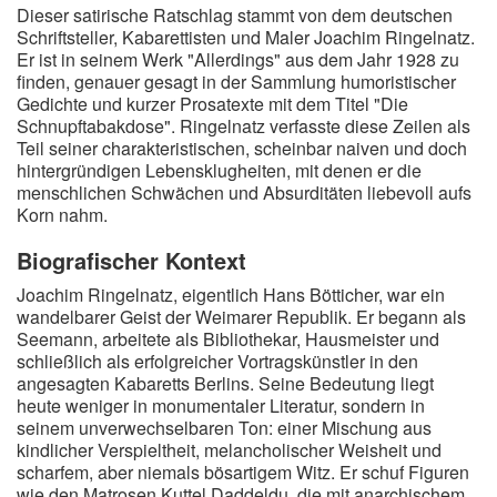
Dieser satirische Ratschlag stammt von dem deutschen
Schriftsteller, Kabarettisten und Maler Joachim Ringelnatz.
Er ist in seinem Werk "Allerdings" aus dem Jahr 1928 zu
finden, genauer gesagt in der Sammlung humoristischer
Gedichte und kurzer Prosatexte mit dem Titel "Die
Schnupftabakdose". Ringelnatz verfasste diese Zeilen als
Teil seiner charakteristischen, scheinbar naiven und doch
hintergründigen Lebensklugheiten, mit denen er die
menschlichen Schwächen und Absurditäten liebevoll aufs
Korn nahm.
Biografischer Kontext
Joachim Ringelnatz, eigentlich Hans Bötticher, war ein
wandelbarer Geist der Weimarer Republik. Er begann als
Seemann, arbeitete als Bibliothekar, Hausmeister und
schließlich als erfolgreicher Vortragskünstler in den
angesagten Kabaretts Berlins. Seine Bedeutung liegt
heute weniger in monumentaler Literatur, sondern in
seinem unverwechselbaren Ton: einer Mischung aus
kindlicher Verspieltheit, melancholischer Weisheit und
scharfem, aber niemals bösartigem Witz. Er schuf Figuren
wie den Matrosen Kuttel Daddeldu, die mit anarchischem