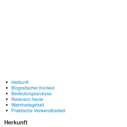
Redewendungen
Lebensweisheiten
Buddhistische Weisheiten
Chinesische Weisheiten
Indianische Weisheiten
Lustige Weisheiten
Sprichwörter
Deutsche Sprichwörter
Herkunft
Englische Sprichwörter
Biografischer Kontext
Lateinische Sprichwörter
Bedeutungsanalyse
Relevanz heute
Wahrheitsgehalt
Praktische Verwendbarkeit
Herkunft