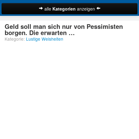
alle
Kategorien
anzeigen
Zitate
Geld soll man sich nur von Pessimisten
Bibelzitate
borgen. Die erwarten …
Kategorie:
Lustige Weisheiten
Lustige Zitate
Schöne Zitate
Traurige Zitate
Zitate Abschied
Zitate Ehe
Zitate Enttäuschung
Zitate Erfolg
Suche
Zitate Familie
Zitate Freiheit
Zitate Freundschaft
Zitate Glück