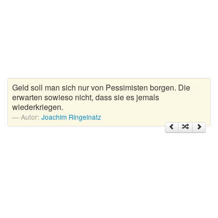
Zitate Hoffnung
Zitate Kinder
Zitate Leben
Zitate Liebe
Zitate Motivation
Zitate Reisen
Geld soll man sich nur von Pessimisten borgen. Die
Zitate Trauer und Tod
erwarten sowieso nicht, dass sie es jemals
wiederkriegen.
Zitate Vertrauen
Autor:
Joachim Ringelnatz
Zitate Weihnachten
Zitate Zeit
Zitate zum Geburtstag
Zitate zum Nachdenken
Zitate zur Geburt
Zitate zur Hochzeit
Zungenbrecher