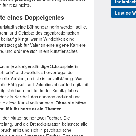
Indianisc
führt zu nichts.
Lustige W
fte eines Doppelgenies
 Karlstadt seine Bühnenpartnerin werden sollte,
erin und Geliebte des eigenbrötlerischen,
iläufig klingt, war in Wirklichkeit eine
rlstadt gab für Valentin eine eigene Karriere
e, und ordnete sich in ein künstlerisches
 kaum je als eigenständige Schauspielerin
tnerin" und zweifellos hervorragende
ielle Version, und sie ist unvollständig. Was
 die Fähigkeit, auf Valentins absurde Logik mit
dig sichtbar machte. In der Komik gibt es
der die Narrheit des anderen erduldet und
schte diese Kunst vollkommen.
Ohne sie hätte
 Mit ihr hatte er ein Theater.
, der Mutter seiner zwei Töchter. Die
elang, und die Dreiecksituation belastete alle
uch erlitt und sich in psychiatrische