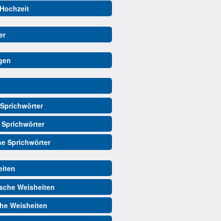
 Hochzeit
er
gen
Sprichwörter
 Sprichwörter
he Sprichwörter
iten
sche Weisheiten
he Weisheiten