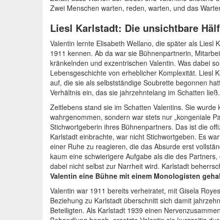
Zwei Menschen warten, reden, warten, und das Warten 
Liesl Karlstadt: Die unsichtbare Häl
Valentin lernte Elisabeth Wellano, die später als Liesl
1911 kennen. Ab da war sie Bühnenpartnerin, Mitarbeit
kränkelnden und exzentrischen Valentin. Was dabei so be
Lebensgeschichte von erheblicher Komplexität. Liesl Ka
auf, die sie als selbstständige Soubrette begonnen hatt
Verhältnis ein, das sie jahrzehntelang im Schatten ließ.
Zeitlebens stand sie im Schatten Valentins. Sie wurde
wahrgenommen, sondern war stets nur „kongeniale Par
Stichwortgeberin ihres Bühnenpartners. Das ist die offiz
Karlstadt einbrachte, war nicht Stichwortgeben. Es war
einer Ruhe zu reagieren, die das Absurde erst vollstän
kaum eine schwierigere Aufgabe als die des Partners, 
dabei nicht selbst zur Narrheit wird. Karlstadt beherr
Valentin eine Bühne mit einem Monologisten gehabt.
Valentin war 1911 bereits verheiratet, mit Gisela Royes
Beziehung zu Karlstadt überschnitt sich damit jahrzehnt
Beteiligten. Als Karlstadt 1939 einen Nervenzusammenbr