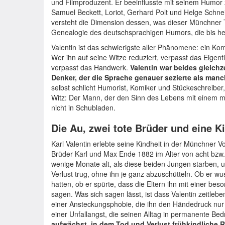
und Filmproduzent. Er beeinflusste mit seinem Humor za
Samuel Beckett, Loriot, Gerhard Polt und Helge Schne
versteht die Dimension dessen, was dieser Münchner Ti
Genealogie des deutschsprachigen Humors, die bis heu
Valentin ist das schwierigste aller Phänomene: ein Kom
Wer ihn auf seine Witze reduziert, verpasst das Eigentl
verpasst das Handwerk.
Valentin war beides gleichz
Denker, der die Sprache genauer sezierte als manc
selbst schlicht Humorist, Komiker und Stückeschreiber
Witz: Der Mann, der den Sinn des Lebens mit einem mi
nicht in Schubladen.
Die Au, zwei tote Brüder und eine K
Karl Valentin erlebte seine Kindheit in der Münchner Vo
Brüder Karl und Max Ende 1882 im Alter von acht bzw.
wenige Monate alt, als diese beiden Jungen starben, 
Verlust trug, ohne ihn je ganz abzuschütteln. Ob er 
hatten, ob er spürte, dass die Eltern ihn mit einer bes
sagen. Was sich sagen lässt, ist dass Valentin zeitleb
einer Ansteckungsphobie, die ihn den Händedruck nur m
einer Unfallangst, die seinen Alltag in permanente B
aufwächst, in dem Tod und Verlust frühkindliche R