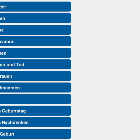
der
ben
be
ivation
isen
auer und Tod
trauen
ihnachten
m Geburtstag
m Nachdenken
 Geburt