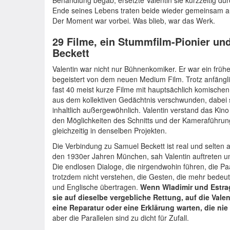
Behandlung begab, ersetzte Valentin sie kurzzeitig du
Ende seines Lebens traten beide wieder gemeinsam auf
Der Moment war vorbei. Was blieb, war das Werk.
29 Filme, ein Stummfilm-Pionier und 
Beckett
Valentin war nicht nur Bühnenkomiker. Er war ein früh
begeistert von dem neuen Medium Film. Trotz anfängli
fast 40 meist kurze Filme mit hauptsächlich komischen
aus dem kollektiven Gedächtnis verschwunden, dabei 
inhaltlich außergewöhnlich. Valentin verstand das Kino
den Möglichkeiten des Schnitts und der Kameraführung 
gleichzeitig in denselben Projekten.
Die Verbindung zu Samuel Beckett ist real und selten 
den 1930er Jahren München, sah Valentin auftreten un
Die endlosen Dialoge, die nirgendwohin führen, die Pa
trotzdem nicht verstehen, die Gesten, die mehr bedeuten
und Englische übertragen.
Wenn Wladimir und Estrag
sie auf dieselbe vergebliche Rettung, auf die Vale
eine Reparatur oder eine Erklärung warten, die ni
aber die Parallelen sind zu dicht für Zufall.