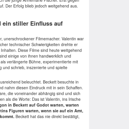
rch die junge Annemarie Fischer. Erst gegen
. Der Erfolg blieb jedoch weitgehend aus.
ein stiller Einfluss auf
er, unerschrockener Filmemacher. Valentin war
cher technischer Schwierigkeiten drehte er
 Inhalten. Diese Filme sind heute weitgehend
sind einige von ihnen handwerklich und
 als verlängerte Bühne, experimentierte mit
und schrieb, inszenierte und spielte
ausreichend beleuchtet. Beckett besuchte in
d nahm diesen Eindruck mit in sein Schaffen.
are, die voneinander abhängig sind und sich
 als die Worte: Das ist Valentin, ins Irische
on in Beckett auf Godot warten, warten
ntins Figuren warten, wenn sie auf ein Amt,
e kommt.
Beckett hat das nie direkt bestätigt,