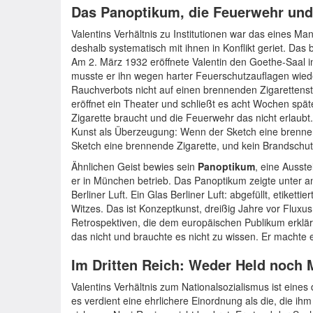
Das Panoptikum, die Feuerwehr und
Valentins Verhältnis zu Institutionen war das eines M
deshalb systematisch mit ihnen in Konflikt geriet. Das 
Am 2. März 1932 eröffnete Valentin den Goethe-Saal i
musste er ihn wegen harter Feuerschutzauflagen wieder
Rauchverbots nicht auf einen brennenden Zigarettens
eröffnet ein Theater und schließt es acht Wochen späte
Zigarette braucht und die Feuerwehr das nicht erlaubt. D
Kunst als Überzeugung: Wenn der Sketch eine brennend
Sketch eine brennende Zigarette, und kein Brandschu
Ähnlichen Geist bewies sein
Panoptikum
, eine Ausst
er in München betrieb. Das Panoptikum zeigte unter 
Berliner Luft. Ein Glas Berliner Luft: abgefüllt, etiketti
Witzes. Das ist Konzeptkunst, dreißig Jahre vor Fluxu
Retrospektiven, die dem europäischen Publikum erklär
das nicht und brauchte es nicht zu wissen. Er machte e
Im Dritten Reich: Weder Held noch M
Valentins Verhältnis zum Nationalsozialismus ist eines 
es verdient eine ehrlichere Einordnung als die, die ihm 