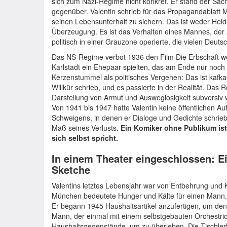
sich zum Nazi-Regime nicht konkret. Er stand der Sach
gegenüber. Valentin schrieb für das Propagandablatt M
seinen Lebensunterhalt zu sichern. Das ist weder He
Überzeugung. Es ist das Verhalten eines Mannes, der 
politisch in einer Grauzone operierte, die vielen Deutsc
Das NS-Regime verbot 1936 den Film Die Erbschaft w
Karlstadt ein Ehepaar spielten, das am Ende nur noc
Kerzenstummel als politisches Vergehen: Das ist kafkae
Willkür schrieb, und es passierte in der Realität. Das
Darstellung von Armut und Ausweglosigkeit subversiv w
Von 1941 bis 1947 hatte Valentin keine öffentlichen A
Schweigens, in denen er Dialoge und Gedichte schrieb, 
Maß seines Verlusts.
Ein Komiker ohne Publikum ist 
sich selbst spricht.
In einem Theater eingeschlossen: E
Sketche
Valentins letztes Lebensjahr war von Entbehrung und K
München bedeutete Hunger und Kälte für einen Mann, 
Er begann 1945 Haushaltsartikel anzufertigen, um den
Mann, der einmal mit einem selbstgebauten Orchestrio
Haushaltsgegenstände, um zu überleben. Die Tischler