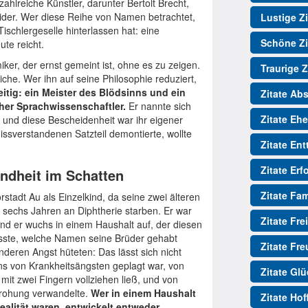
hlreiche Künstler, darunter Bertolt Brecht,
ider. Wer diese Reihe von Namen betrachtet,
Lustige Zi
schlergeselle hinterlassen hat: eine
Schöne Zi
te reicht.
iker, der ernst gemeint ist, ohne es zu zeigen.
Traurige Z
iche. Wer ihn auf seine Philosophie reduziert,
eitig: ein Meister des Blödsinns und ein
Zitate Ab
her Sprachwissenschaftler.
Er nannte sich
Zitate Ehe
, und diese Bescheidenheit war ihr eigener
ssverstandenen Satzteil demontierte, wollte
Zitate En
Zitate Erf
indheit im Schatten
Zitate Fam
rstadt Au als Einzelkind, da seine zwei älteren
 sechs Jahren an Diphtherie starben. Er war
Zitate Fre
und er wuchs in einem Haushalt auf, der diesen
wusste, welche Namen seine Brüder gehabt
Zitate Fr
onderen Angst hüteten: Das lässt sich nicht
ens von Krankheitsängsten geplagt war, von
Zitate Gl
it zwei Fingern vollziehen ließ, und von
edrohung verwandelte.
Wer in einem Haushalt
Zitate Ho
ealität waren, entwickelt entweder