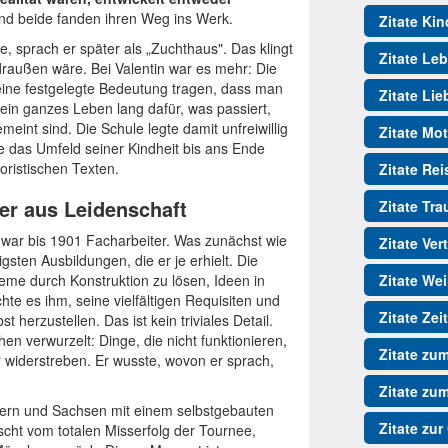
und beide fanden ihren Weg ins Werk.
Zitate Kin
, sprach er später als „Zuchthaus". Das klingt
Zitate Le
 draußen wäre. Bei Valentin war es mehr: Die
eine festgelegte Bedeutung tragen, dass man
Zitate Lie
 sein ganzes Leben lang dafür, was passiert,
eint sind. Die Schule legte damit unfreiwillig
Zitate Mot
e das Umfeld seiner Kindheit bis ans Ende
oristischen Texten.
Zitate Re
uer aus Leidenschaft
Zitate Tr
 war bis 1901 Facharbeiter. Was zunächst wie
Zitate Ver
igsten Ausbildungen, die er je erhielt. Die
leme durch Konstruktion zu lösen, Ideen in
Zitate We
hte es ihm, seine vielfältigen Requisiten und
Zitate Zeit
 herzustellen. Das ist kein triviales Detail.
n verwurzelt: Dinge, die nicht funktionieren,
Zitate zu
 widerstreben. Er wusste, wovon er sprach,
Zitate zu
ern und Sachsen mit einem selbstgebauten
Zitate zur
scht vom totalen Misserfolg der Tournee,