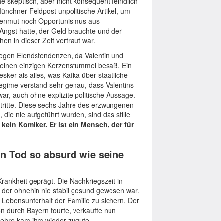
e skeptisch, aber nicht konsequent feindlich
ünchner Feldpost unpolitische Artikel, um
ldenmut noch Opportunismus aus
Angst hatte, der Geld brauchte und der
hen in dieser Zeit vertraut war.
egen Elendstendenzen, da Valentin und
h einen einzigen Kerzenstummel besaß. Ein
sker als alles, was Kafka über staatliche
 Regime verstand sehr genau, dass Valentins
ar, auch ohne explizite politische Aussage.
uftritte. Diese sechs Jahre des erzwungenen
die nie aufgeführt wurden, sind das stille
kein Komiker. Er ist ein Mensch, der für
in Tod so absurd wie seine
rankheit geprägt. Die Nachkriegszeit in
der ohnehin nie stabil gesund gewesen war.
 Lebensunterhalt der Familie zu sichern. Der
n durch Bayern tourte, verkaufte nun
lehre kam ihm wieder zugute.