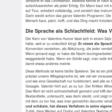
zerstörte er das Orchestrion. Mittellos kehrte er nac
aufschlussreicher als jeder Erfolg: Ein Mann baut mi
auf Tour, scheitert vollständig, und zerstört das Inst
Darin steckt schon das ganze Valentin-Programm: Die Wel
Mensch baut, plant, hofft, und das Ding macht trotzdem
Die Sprache als Schlachtfeld: Was V
Der Kern von Valentins Humor lässt sich in einem Satz 
hätte, weil er zu ordentlich klingt:
Er nimmt die Sprac
Konvention verstehen, als Abkürzung, die jeder versteh
Wenn jemand sagt, er habe die Nacht durchgearbeitet, 
weggesteckt habe. Wenn ein Schild sagt, man solle lin
damit etwas anderes meinte.
Diese Methode ist keine bloße Spielerei. Sie ist ein ph
präzise unsere Alltagssprache ist, wie viel wir vorausse
und wie eine Gesellschaft nur funktioniert, weil alle s
Gesagte. Valentin hört auf, so zu tun. Der Kritiker Alfr
Das Wort ist nicht schmeichelhaft gemeint und trifft de
Bestandteile, untersucht, was darin steckt, und zeigt 
mit dem zu tun hat, was man gemeinhin darunter vers
und schätzte, hat dieses Verfahren in seine eige
Zufall, dass Warten auf Godot und Valentins Sketche 