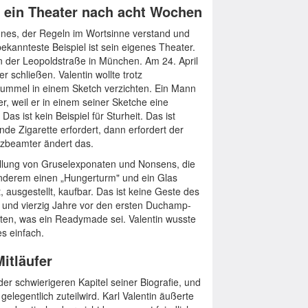
 ein Theater nach acht Wochen
annes, der Regeln im Wortsinne verstand und
bekannteste Beispiel ist sein eigenes Theater.
n der Leopoldstraße in München. Am 24. April
 schließen. Valentin wollte trotz
tummel in einem Sketch verzichten. Ein Mann
r, weil er in einem seiner Sketche eine
as ist kein Beispiel für Sturheit. Das ist
e Zigarette erfordert, dann erfordert der
tzbeamter ändert das.
ellung von Gruselexponaten und Nonsens, die
anderem einen „Hungerturm" und ein Glas
ert, ausgestellt, kaufbar. Das ist keine Geste des
s und vierzig Jahre vor den ersten Duchamp-
ten, was ein Readymade sei. Valentin wusste
s einfach.
itläufer
der schwierigeren Kapitel seiner Biografie, und
gelegentlich zuteilwird. Karl Valentin äußerte