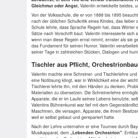
Gleichmut oder Angst.
Valentin entwickelte beides, 
Von der Volksschule, die er von 1888 bis 1895 besuchte
nach der üblichen Schulkritik eines Kindes, das lieber
Schule lehrte, dass Sprache Regeln hat, dass Wörter 
Sätze nach Vorschrift baut. Valentin interessierte sich
wenn man diese Regeln ernst nimmt, ernster als sie gem
das Fundament für seinen Humor. Valentin verarbeitet
seiner Tage in zahlreichen Stücken, Dialogen und hum
Tischler aus Pflicht, Orchestrionba
Valentin machte eine Schreiner- und Tischlerlehre und
eine Notlösung klingt, war in Wirklichkeit eine der wicht
Tischlerei lehrte ihn, mit den Händen zu denken, Prob
Materialien zu übersetzen. Die Schreinerlehre ermöglic
Apparate, die er im Laufe seines Lebens benutzte, selbst
Valentins Bühnenkunst war tief mit dem Gegenständliche
Maschinen, die versagen, Apparate, die ihrem Besitzer
weil er selbst gebaut und gerepariert hatte.
Nach der Lehre unternahm er eine Tournee durch Bay
Musikapparat, dem
„Lebenden Orchestrion"
. Enttäu