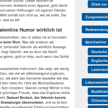
h München zurück. Dieser Moment ist
Zitate zur
t enormem Aufwand einen Apparat, geht damit
rument seiner Hoffnungen mit eigenen Händen.
t verhält sich nicht so, wie sie sollte. Der
Zungenbrech
, was es will.
alentins Humor wirklich ist
Redewendun
beschreiben, den er selbst nie so formuliert
he beim Wort.
Was alle anderen als
Sprichwörter
t, behandelt Valentin als wörtliche Aussage.
fragt Valentin, wie es denn die Nacht
Deutsche 
ks gehen, geht er links, auch wenn das Schild
Englische
ilosophisches Instrument, das zeigt, wie wenig
Lateinisc
tzen, wie viel wir stillschweigend ergänzen,
o tun, als wäre das Gemeinte dasselbe wie das
Lebensweishe
ed Kerr lobte ihn 1924 als Wortzerklauberer.
n Kern trotzdem: Valentin zerlegt Wörter in ihre
Buddhisti
mit grimmiger Freude, dass das Ergebnis nichts
teht.
Samuel Beckett, der Valentin kannte
Chinesisc
ne Dramaturgie übernommen
, und es ist kein
dieselbe grundlegende Erfahrung beschreiben: