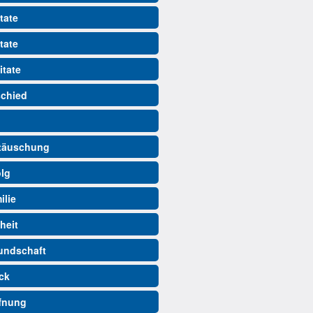
tate
tate
itate
schied
ttäuschung
olg
ilie
iheit
eundschaft
ück
ffnung