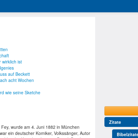
tten
chaft
wirklich ist
elgenies
luss auf Beckett
nach acht Wochen
rd wie seine Sketche
Zitate
g Fey, wurde am 4. Juni 1882 in München
war ein deutscher Komiker, Volkssänger, Autor
Bibelzitat