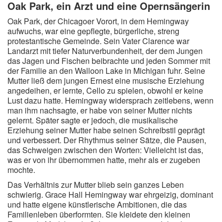
Oak Park, ein Arzt und eine Opernsängerin
Redewendungen
Oak Park, der Chicagoer Vorort, in dem Hemingway
aufwuchs, war eine gepflegte, bürgerliche, streng
Lebensweisheiten
protestantische Gemeinde. Sein Vater Clarence war
Landarzt mit tiefer Naturverbundenheit, der dem Jungen
Buddhistische Weisheiten
das Jagen und Fischen beibrachte und jeden Sommer mit
Chinesische Weisheiten
der Familie an den Walloon Lake in Michigan fuhr. Seine
Mutter ließ dem jungen Ernest eine musische Erziehung
Indianische Weisheiten
angedeihen, er lernte, Cello zu spielen, obwohl er keine
Lustige Weisheiten
Lust dazu hatte. Hemingway widersprach zeitlebens, wenn
man ihm nachsagte, er habe von seiner Mutter nichts
Sprichwörter
gelernt. Später sagte er jedoch, die musikalische
Erziehung seiner Mutter habe seinen Schreibstil geprägt
Deutsche Sprichwörter
und verbessert. Der Rhythmus seiner Sätze, die Pausen,
Englische Sprichwörter
das Schweigen zwischen den Worten: Vielleicht ist das,
was er von ihr übernommen hatte, mehr als er zugeben
Lateinische Sprichwörter
mochte.
Das Verhältnis zur Mutter blieb sein ganzes Leben
schwierig. Grace Hall Hemingway war ehrgeizig, dominant
und hatte eigene künstlerische Ambitionen, die das
Familienleben überformten. Sie kleidete den kleinen