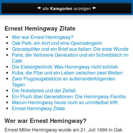
alle
Kategorien
anzeigen
Zitate
Ernest Hemingway Zitate
Bibelzitate
Wer war Ernest Hemingway?
Lustige Zitate
Oak Park, ein Arzt und eine Opernsängerin
Schöne Zitate
Granatsplitter und ein Brief aus Italien: Die erste Wunde
Paris, die Verlorene Generation und ein Schreibtisch im
Traurige Zitate
Café
Zitate Abschied
Die Eisbergtechnik: Was Hemingway nicht schrieb
Kuba, die Pilar und ein Leben zwischen zwei Welten
Zitate Ehe
Zwei Flugzeugabstürze an aufeinanderfolgenden
Zitate Enttäuschung
Tagen
Der Nobelpreis und der Zerfall
Zitate Erfolg
Ein Fluch über Generationen: Die Hemingway-Familie
Suche
Zitate Familie
Warum Hemingway heute noch so unmittelbar trifft
Ernest Hemingway Zitate
Zitate Freiheit
Zitate Freundschaft
Wer war Ernest Hemingway?
Zitate Glück
Ernest Miller Hemingway wurde am 21. Juli 1899 in Oak