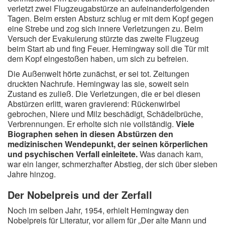
verletzt zwei Flugzeugabstürze an aufeinanderfolgenden
Tagen. Beim ersten Absturz schlug er mit dem Kopf gegen
eine Strebe und zog sich innere Verletzungen zu. Beim
Versuch der Evakuierung stürzte das zweite Flugzeug
beim Start ab und fing Feuer. Hemingway soll die Tür mit
dem Kopf eingestoßen haben, um sich zu befreien.
Die Außenwelt hörte zunächst, er sei tot. Zeitungen
druckten Nachrufe. Hemingway las sie, soweit sein
Zustand es zuließ. Die Verletzungen, die er bei diesen
Abstürzen erlitt, waren gravierend: Rückenwirbel
gebrochen, Niere und Milz beschädigt, Schädelbrüche,
Verbrennungen. Er erholte sich nie vollständig.
Viele
Biographen sehen in diesen Abstürzen den
medizinischen Wendepunkt, der seinen körperlichen
und psychischen Verfall einleitete.
Was danach kam,
war ein langer, schmerzhafter Abstieg, der sich über sieben
Jahre hinzog.
Der Nobelpreis und der Zerfall
Noch im selben Jahr, 1954, erhielt Hemingway den
Nobelpreis für Literatur, vor allem für „Der alte Mann und