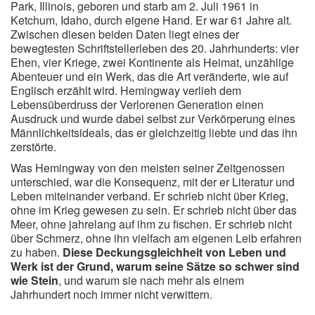
Park, Illinois, geboren und starb am 2. Juli 1961 in
Zitate Hoffnung
Ketchum, Idaho, durch eigene Hand. Er war 61 Jahre alt.
Zitate Kinder
Zwischen diesen beiden Daten liegt eines der
bewegtesten Schriftstellerleben des 20. Jahrhunderts: vier
Zitate Leben
Ehen, vier Kriege, zwei Kontinente als Heimat, unzählige
Zitate Liebe
Abenteuer und ein Werk, das die Art veränderte, wie auf
Englisch erzählt wird. Hemingway verlieh dem
Zitate Motivation
Lebensüberdruss der Verlorenen Generation einen
Zitate Reisen
Ausdruck und wurde dabei selbst zur Verkörperung eines
Männlichkeitsideals, das er gleichzeitig liebte und das ihn
Zitate Trauer und Tod
zerstörte.
Zitate Vertrauen
Was Hemingway von den meisten seiner Zeitgenossen
Zitate Weihnachten
unterschied, war die Konsequenz, mit der er Literatur und
Leben miteinander verband. Er schrieb nicht über Krieg,
Zitate Zeit
ohne im Krieg gewesen zu sein. Er schrieb nicht über das
Zitate zum Geburtstag
Meer, ohne jahrelang auf ihm zu fischen. Er schrieb nicht
über Schmerz, ohne ihn vielfach am eigenen Leib erfahren
Zitate zum Nachdenken
zu haben.
Diese Deckungsgleichheit von Leben und
Zitate zur Geburt
Werk ist der Grund, warum seine Sätze so schwer sind
wie Stein
, und warum sie nach mehr als einem
Zitate zur Hochzeit
Jahrhundert noch immer nicht verwittern.
Zungenbrecher