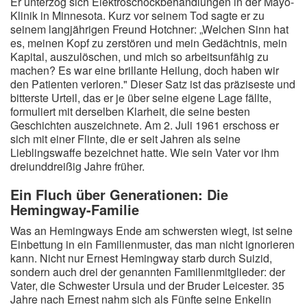
Er unterzog sich Elektroschockbehandlungen in der Mayo-
Klinik in Minnesota. Kurz vor seinem Tod sagte er zu
seinem langjährigen Freund Hotchner: „Welchen Sinn hat
es, meinen Kopf zu zerstören und mein Gedächtnis, mein
Kapital, auszulöschen, und mich so arbeitsunfähig zu
machen? Es war eine brillante Heilung, doch haben wir
den Patienten verloren." Dieser Satz ist das präziseste und
bitterste Urteil, das er je über seine eigene Lage fällte,
formuliert mit derselben Klarheit, die seine besten
Geschichten auszeichnete. Am 2. Juli 1961 erschoss er
sich mit einer Flinte, die er seit Jahren als seine
Lieblingswaffe bezeichnet hatte. Wie sein Vater vor ihm
dreiunddreißig Jahre früher.
Ein Fluch über Generationen: Die
Hemingway-Familie
Was an Hemingways Ende am schwersten wiegt, ist seine
Einbettung in ein Familienmuster, das man nicht ignorieren
kann. Nicht nur Ernest Hemingway starb durch Suizid,
sondern auch drei der genannten Familienmitglieder: der
Vater, die Schwester Ursula und der Bruder Leicester. 35
Jahre nach Ernest nahm sich als Fünfte seine Enkelin