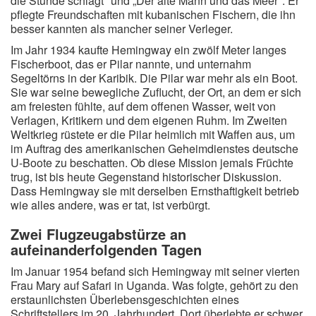
die Stunde schlägt" und „Der alte Mann und das Meer". Er
pflegte Freundschaften mit kubanischen Fischern, die ihn
besser kannten als mancher seiner Verleger.
Im Jahr 1934 kaufte Hemingway ein zwölf Meter langes
Fischerboot, das er Pilar nannte, und unternahm
Segeltörns in der Karibik. Die Pilar war mehr als ein Boot.
Sie war seine bewegliche Zuflucht, der Ort, an dem er sich
am freiesten fühlte, auf dem offenen Wasser, weit von
Verlagen, Kritikern und dem eigenen Ruhm. Im Zweiten
Weltkrieg rüstete er die Pilar heimlich mit Waffen aus, um
im Auftrag des amerikanischen Geheimdienstes deutsche
U-Boote zu beschatten. Ob diese Mission jemals Früchte
trug, ist bis heute Gegenstand historischer Diskussion.
Dass Hemingway sie mit derselben Ernsthaftigkeit betrieb
wie alles andere, was er tat, ist verbürgt.
Zwei Flugzeugabstürze an
aufeinanderfolgenden Tagen
Im Januar 1954 befand sich Hemingway mit seiner vierten
Frau Mary auf Safari in Uganda. Was folgte, gehört zu den
erstaunlichsten Überlebensgeschichten eines
Schriftstellers im 20. Jahrhundert. Dort überlebte er schwer