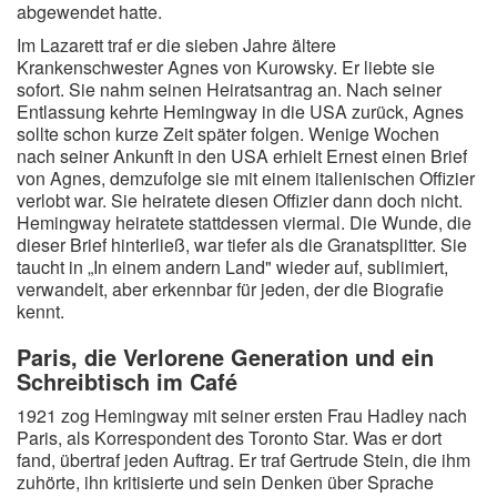
abgewendet hatte.
Im Lazarett traf er die sieben Jahre ältere
Krankenschwester Agnes von Kurowsky. Er liebte sie
sofort. Sie nahm seinen Heiratsantrag an. Nach seiner
Entlassung kehrte Hemingway in die USA zurück, Agnes
sollte schon kurze Zeit später folgen. Wenige Wochen
nach seiner Ankunft in den USA erhielt Ernest einen Brief
von Agnes, demzufolge sie mit einem italienischen Offizier
verlobt war. Sie heiratete diesen Offizier dann doch nicht.
Hemingway heiratete stattdessen viermal. Die Wunde, die
dieser Brief hinterließ, war tiefer als die Granatsplitter. Sie
taucht in „In einem andern Land" wieder auf, sublimiert,
verwandelt, aber erkennbar für jeden, der die Biografie
kennt.
Paris, die Verlorene Generation und ein
Schreibtisch im Café
1921 zog Hemingway mit seiner ersten Frau Hadley nach
Paris, als Korrespondent des Toronto Star. Was er dort
fand, übertraf jeden Auftrag. Er traf Gertrude Stein, die ihm
zuhörte, ihn kritisierte und sein Denken über Sprache