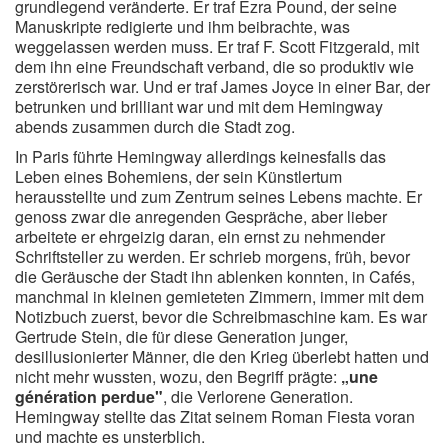
grundlegend veränderte. Er traf Ezra Pound, der seine
Manuskripte redigierte und ihm beibrachte, was
weggelassen werden muss. Er traf F. Scott Fitzgerald, mit
dem ihn eine Freundschaft verband, die so produktiv wie
zerstörerisch war. Und er traf James Joyce in einer Bar, der
betrunken und brilliant war und mit dem Hemingway
abends zusammen durch die Stadt zog.
In Paris führte Hemingway allerdings keinesfalls das
Leben eines Bohemiens, der sein Künstlertum
herausstellte und zum Zentrum seines Lebens machte. Er
genoss zwar die anregenden Gespräche, aber lieber
arbeitete er ehrgeizig daran, ein ernst zu nehmender
Schriftsteller zu werden. Er schrieb morgens, früh, bevor
die Geräusche der Stadt ihn ablenken konnten, in Cafés,
manchmal in kleinen gemieteten Zimmern, immer mit dem
Notizbuch zuerst, bevor die Schreibmaschine kam. Es war
Gertrude Stein, die für diese Generation junger,
desillusionierter Männer, die den Krieg überlebt hatten und
nicht mehr wussten, wozu, den Begriff prägte:
„une
génération perdue"
, die Verlorene Generation.
Hemingway stellte das Zitat seinem Roman Fiesta voran
und machte es unsterblich.