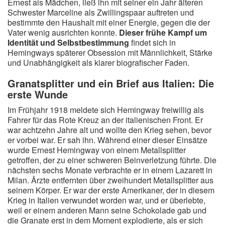
Ernest als Mädchen, ließ ihn mit seiner ein Jahr älteren
Schwester Marceline als Zwillingspaar auftreten und
bestimmte den Haushalt mit einer Energie, gegen die der
Vater wenig ausrichten konnte.
Dieser frühe Kampf um
Identität und Selbstbestimmung
findet sich in
Hemingways späterer Obsession mit Männlichkeit, Stärke
und Unabhängigkeit als klarer biografischer Faden.
Granatsplitter und ein Brief aus Italien: Die
erste Wunde
Im Frühjahr 1918 meldete sich Hemingway freiwillig als
Fahrer für das Rote Kreuz an der italienischen Front. Er
war achtzehn Jahre alt und wollte den Krieg sehen, bevor
er vorbei war. Er sah ihn. Während einer dieser Einsätze
wurde Ernest Hemingway von einem Metallsplitter
getroffen, der zu einer schweren Beinverletzung führte. Die
nächsten sechs Monate verbrachte er in einem Lazarett in
Milan. Ärzte entfernten über zweihundert Metallsplitter aus
seinem Körper. Er war der erste Amerikaner, der in diesem
Krieg in Italien verwundet worden war, und er überlebte,
weil er einem anderen Mann seine Schokolade gab und
die Granate erst in dem Moment explodierte, als er sich