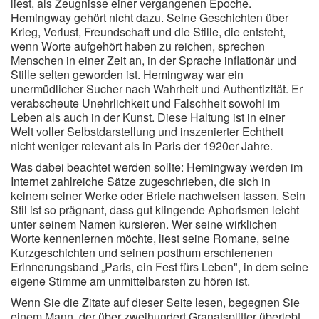
liest, als Zeugnisse einer vergangenen Epoche.
Hemingway gehört nicht dazu. Seine Geschichten über
Krieg, Verlust, Freundschaft und die Stille, die entsteht,
wenn Worte aufgehört haben zu reichen, sprechen
Menschen in einer Zeit an, in der Sprache inflationär und
Stille selten geworden ist. Hemingway war ein
unermüdlicher Sucher nach Wahrheit und Authentizität. Er
verabscheute Unehrlichkeit und Falschheit sowohl im
Leben als auch in der Kunst. Diese Haltung ist in einer
Welt voller Selbstdarstellung und inszenierter Echtheit
nicht weniger relevant als in Paris der 1920er Jahre.
Was dabei beachtet werden sollte: Hemingway werden im
Internet zahlreiche Sätze zugeschrieben, die sich in
keinem seiner Werke oder Briefe nachweisen lassen. Sein
Stil ist so prägnant, dass gut klingende Aphorismen leicht
unter seinem Namen kursieren. Wer seine wirklichen
Worte kennenlernen möchte, liest seine Romane, seine
Kurzgeschichten und seinen posthum erschienenen
Erinnerungsband „Paris, ein Fest fürs Leben", in dem seine
eigene Stimme am unmittelbarsten zu hören ist.
Wenn Sie die Zitate auf dieser Seite lesen, begegnen Sie
einem Mann, der über zweihundert Granatsplitter überlebt