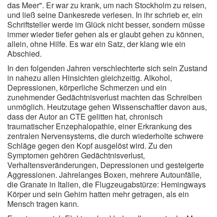
das Meer". Er war zu krank, um nach Stockholm zu reisen,
und ließ seine Dankesrede verlesen. In ihr schrieb er, ein
Schriftsteller werde im Glück nicht besser, sondern müsse
immer wieder tiefer gehen als er glaubt gehen zu können,
allein, ohne Hilfe. Es war ein Satz, der klang wie ein
Abschied.
In den folgenden Jahren verschlechterte sich sein Zustand
in nahezu allen Hinsichten gleichzeitig. Alkohol,
Depressionen, körperliche Schmerzen und ein
zunehmender Gedächtnisverlust machten das Schreiben
unmöglich. Heutzutage gehen Wissenschaftler davon aus,
dass der Autor an CTE gelitten hat, chronisch
traumatischer Enzephalopathie, einer Erkrankung des
zentralen Nervensystems, die durch wiederholte schwere
Schläge gegen den Kopf ausgelöst wird. Zu den
Symptomen gehören Gedächtnisverlust,
Verhaltensveränderungen, Depressionen und gesteigerte
Aggressionen. Jahrelanges Boxen, mehrere Autounfälle,
die Granate in Italien, die Flugzeugabstürze: Hemingways
Körper und sein Gehirn hatten mehr getragen, als ein
Mensch tragen kann.