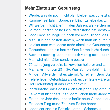
Mehr Zitate zum Geburtstag
Werde, was du noch nicht bist, bleibe, was du jetzt
Kummer, sei lahm! Sorge, sei blind! Es lebe das …
Wir werden nicht älter mit den Jahren, wir werden 
Je mehr Kerzen deine Geburtstagstorte hat, desto 
Jede Gabe sei begrüßt, doch vor allen Dingen; da
Man ist in den besten Jahren, wenn man die guten h
Je älter man wird, desto mehr ähnelt die Geburtsta
Gesundheit und ein heit'rer Sinn führen leicht durch
Auch mit sechzig kann man noch vierzig sein - abe
Man wird nicht älter sondern besser!
70 Jahre jung zu sein, ist zuweilen heiterer und …
Man altert nur von 25 – 30. Was sich bis dahin hält,
Mit dem Altwerden ist es wie mit Auf-einem-Berg-St
Feiere jeden Geburtstag als ob es der letzte wäre 
Der Geburtstag ist das Echo der Zeit.
Ich wünsche, dass dein Glück sich jeden Tag erneu
Es kommt nicht darauf an, dem Leben mehr Jahre 
Ein neues Jahr des Lebens heißt: neue Gnade, neu
Ein jedes Ding muss Zeit zum Reifen haben.
Jeder, der sich die Fähigkeit erhält, Schönes zu …