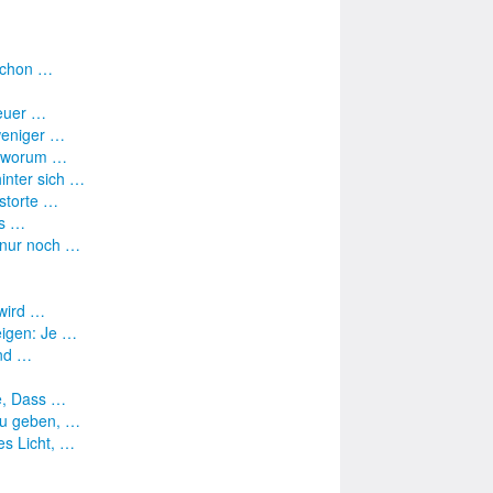
 schon …
neuer …
weniger …
s, worum …
inter sich …
gstorte …
's …
r nur noch …
 wird …
eigen: Je …
und …
e, Dass …
zu geben, …
es Licht, …