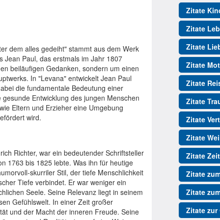
Zitate Kin
Zitate Le
Zitate Lie
unter dem alles gedeiht" stammt aus dem Werk
rs Jean Paul, das erstmals im Jahr 1807
Zitate Mot
einen beiläufigen Gedanken, sondern um einen
uptwerks. In "Levana" entwickelt Jean Paul
Zitate Re
dabei die fundamentale Bedeutung einer
die gesunde Entwicklung des jungen Menschen
Zitate Tr
, wie Eltern und Erzieher eine Umgebung
efördert wird.
Zitate Ver
Zitate We
ch Richter, war ein bedeutender Schriftsteller
Zitate Zeit
n 1763 bis 1825 lebte. Was ihn für heutige
umorvoll-skurriler Stil, der tiefe Menschlichkeit
Zitate zu
her Tiefe verbindet. Er war weniger ein
hlichen Seele. Seine Relevanz liegt in seinem
Zitate zu
en Gefühlswelt. In einer Zeit großer
Zitate zur
ität und der Macht der inneren Freude. Seine