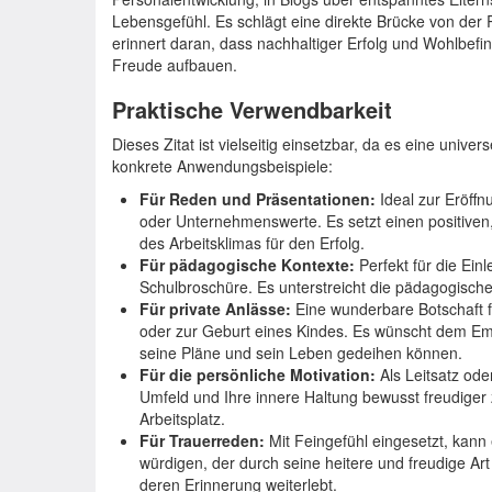
Lebensgefühl. Es schlägt eine direkte Brücke von der
erinnert daran, dass nachhaltiger Erfolg und Wohlbef
Freude aufbauen.
Praktische Verwendbarkeit
Dieses Zitat ist vielseitig einsetzbar, da es eine univer
konkrete Anwendungsbeispiele:
Für Reden und Präsentationen:
Ideal zur Eröffn
oder Unternehmenswerte. Es setzt einen positiven
des Arbeitsklimas für den Erfolg.
Für pädagogische Kontexte:
Perfekt für die Ein
Schulbroschüre. Es unterstreicht die pädagogische H
Für private Anlässe:
Eine wunderbare Botschaft 
oder zur Geburt eines Kindes. Es wünscht dem E
seine Pläne und sein Leben gedeihen können.
Für die persönliche Motivation:
Als Leitsatz ode
Umfeld und Ihre innere Haltung bewusst freudiger 
Arbeitsplatz.
Für Trauerreden:
Mit Feingefühl eingesetzt, kan
würdigen, der durch seine heitere und freudige Ar
deren Erinnerung weiterlebt.