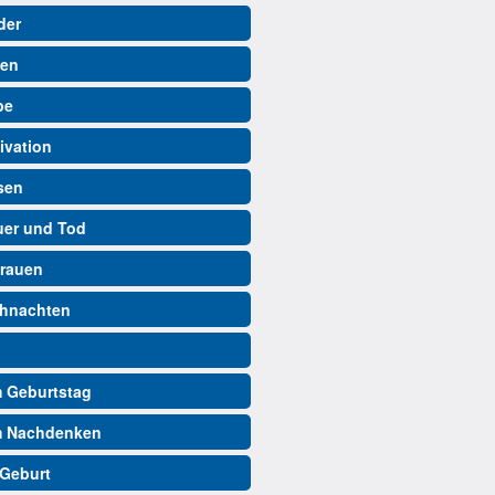
der
ben
be
ivation
isen
auer und Tod
trauen
ihnachten
m Geburtstag
m Nachdenken
 Geburt