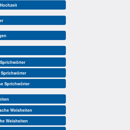
 Hochzeit
er
gen
Sprichwörter
 Sprichwörter
he Sprichwörter
iten
sche Weisheiten
he Weisheiten