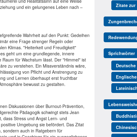
 Träumerei und Realitätssinn auf eine Weise
Zitate zur
 Erziehung und ein gelungenes Leben nach –
Zungenbrech
tiefgreifende Wahrheit auf den Punkt: Gedeihen
Redewendun
primär eine Frage strenger Regeln oder
len Klimas. "Heiterkeit und Freudigkeit"
Sprichwörter
 es geht um eine grundlegende, innere
ie Raum für Wachstum lässt. Der "Himmel" ist
Deutsche 
äre zu verstehen. Ein Missverständnis wäre,
chlässigung von Pflicht und Anstrengung zu
Englische
gung und Lernen überhaupt erst fruchtbar
 Atmosphäre bewusst zu gestalten.
Lateinisc
Lebensweishe
ernen Diskussionen über Burnout-Prävention,
dgerechte Pädagogik schwingt stets Jean
Buddhisti
gt, dass Stress und Angst Lern- und
 positive Umgebung sie befördert. Das Zitat
Chinesisc
n, sondern auch in Ratgebern für
sein und in Coachings für ein ausgeglichenes