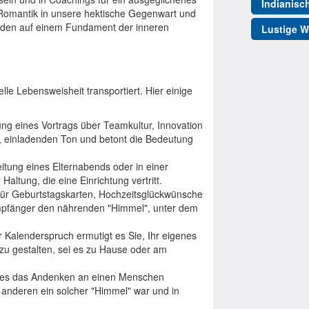
Indianisc
 Romantik in unsere hektische Gegenwart und
inden auf einem Fundament der inneren
Lustige W
selle Lebensweisheit transportiert. Hier einige
ung eines Vortrags über Teamkultur, Innovation
, einladenden Ton und betont die Bedeutung
leitung eines Elternabends oder in einer
altung, die eine Einrichtung vertritt.
für Geburtstagskarten, Hochzeitsglückwünsche
mpfänger den nährenden "Himmel", unter dem
r Kalenderspruch ermutigt es Sie, Ihr eigenes
zu gestalten, sei es zu Hause oder am
n es das Andenken an einen Menschen
t anderen ein solcher "Himmel" war und in