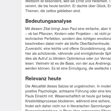
Weltsicht ist besonders, weil sie Ernst und Heiterkeit,
vereint, die bis heute berührt. Er dachte über Glück,
Themen, die zeitlos geblieben sind.
Bedeutungsanalyse
Mit diesem Zitat bringt Jean Paul eine einfache, aber 
– ob bei Pflanzen, Kindern oder Projekten – ist nicht 
technischer Perfektion, sondern des richtigen emotiona
beschreiben dabei mehr als bloße Oberflächenfreude;
Zuversicht, eine leichte und offene Grundstimmung, d
hier als schützende, nährende und ermöglichende Sph
dies als Aufruf zu blindem Optimismus oder zur Verna
lesen. Vielmehr ist es die Basis, von der aus Anstren
werden können. Es ist eine Ermutigung, die seelische
Relevanz heute
Die Aktualität dieses Satzes ist ungebrochen. In mod
positive Psychologie, achtsame Führung oder eine kin
Pauls Einsicht mit. Wissenschaftlich ist heute gut bele
Kreativitätsprozesse blockieren, während eine sichere,
findet sich daher nicht nur in literarischen Sammlunge
Personalentwicklung, in Blogs über entspanntes Eltern