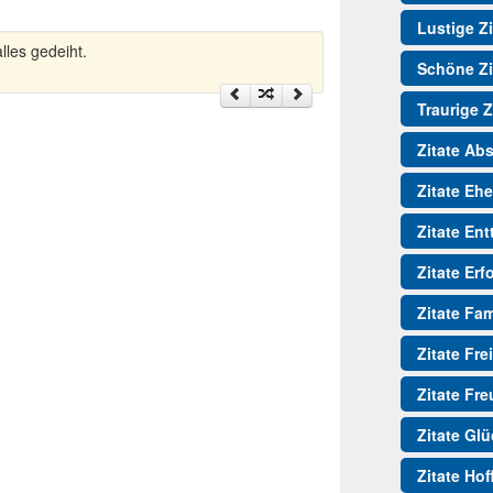
Lustige Zi
lles gedeiht.
Schöne Zi
Traurige Z
Zitate Ab
Zitate Ehe
Zitate En
Zitate Erf
Zitate Fam
Zitate Fre
Zitate Fr
Zitate Gl
Zitate Ho