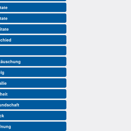
tate
tate
itate
schied
ttäuschung
olg
ilie
iheit
eundschaft
ück
ffnung