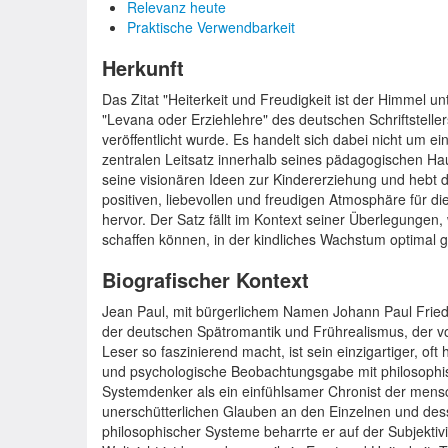
Relevanz heute
Praktische Verwendbarkeit
Herkunft
Das Zitat "Heiterkeit und Freudigkeit ist der Himmel 
"Levana oder Erziehlehre" des deutschen Schriftstelle
veröffentlicht wurde. Es handelt sich dabei nicht um 
zentralen Leitsatz innerhalb seines pädagogischen Ha
seine visionären Ideen zur Kindererziehung und hebt 
positiven, liebevollen und freudigen Atmosphäre für 
hervor. Der Satz fällt im Kontext seiner Überlegungen
schaffen können, in der kindliches Wachstum optimal g
Biografischer Kontext
Jean Paul, mit bürgerlichem Namen Johann Paul Friedri
der deutschen Spätromantik und Frührealismus, der vo
Leser so faszinierend macht, ist sein einzigartiger, oft h
und psychologische Beobachtungsgabe mit philosophisc
Systemdenker als ein einfühlsamer Chronist der mensc
unerschütterlichen Glauben an den Einzelnen und dess
philosophischer Systeme beharrte er auf der Subjektiv