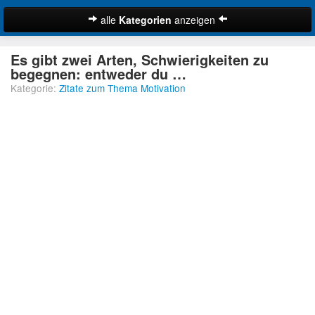
alle
Kategorien
anzeigen
Zitate
Es gibt zwei Arten, Schwierigkeiten zu
Bibelzitate
begegnen: entweder du …
Kategorie:
Zitate zum Thema Motivation
Lustige Zitate
Schöne Zitate
Traurige Zitate
Zitate Abschied
Zitate Ehe
Zitate Enttäuschung
Zitate Erfolg
Suche
Zitate Familie
Zitate Freiheit
Zitate Freundschaft
Zitate Glück