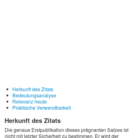
Redewendungen
Lebensweisheiten
Buddhistische Weisheiten
Chinesische Weisheiten
Indianische Weisheiten
Lustige Weisheiten
Sprichwörter
Deutsche Sprichwörter
Herkunft des Zitats
Englische Sprichwörter
Bedeutungsanalyse
Lateinische Sprichwörter
Relevanz heute
Praktische Verwendbarkeit
Herkunft des Zitats
Die genaue Erstpublikation dieses prägnanten Satzes ist
nicht mit letzter Sicherheit zu bestimmen. Er wird der