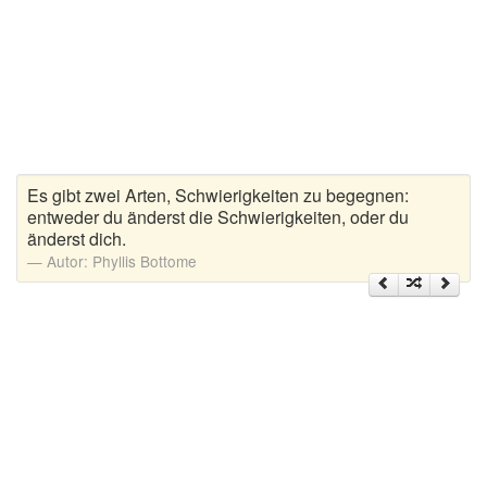
Zitate Hoffnung
Zitate Kinder
Zitate Leben
Zitate Liebe
Zitate Motivation
Zitate Reisen
Es gibt zwei Arten, Schwierigkeiten zu begegnen:
Zitate Trauer und Tod
entweder du änderst die Schwierigkeiten, oder du
änderst dich.
Zitate Vertrauen
Autor:
Phyllis Bottome
Zitate Weihnachten
Zitate Zeit
Zitate zum Geburtstag
Zitate zum Nachdenken
Zitate zur Geburt
Zitate zur Hochzeit
Zungenbrecher