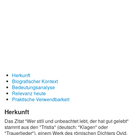
Redewendungen
Lebensweisheiten
Buddhistische Weisheiten
Chinesische Weisheiten
Indianische Weisheiten
Lustige Weisheiten
Sprichwörter
Herkunft
Deutsche Sprichwörter
Biografischer Kontext
Bedeutungsanalyse
Englische Sprichwörter
Relevanz heute
Lateinische Sprichwörter
Praktische Verwendbarkeit
Herkunft
Das Zitat "Wer still und unbeachtet lebt, der hat gut gelebt"
stammt aus den "Tristia" (deutsch: "Klagen" oder
"Trauerlieder"), einem Werk des römischen Dichters Ovid.