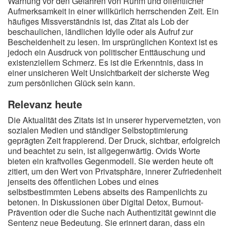
Warnung vor den Gefahren von Ruhm und öffentlicher
Aufmerksamkeit in einer willkürlich herrschenden Zeit. Ein
häufiges Missverständnis ist, das Zitat als Lob der
beschaulichen, ländlichen Idylle oder als Aufruf zur
Bescheidenheit zu lesen. Im ursprünglichen Kontext ist es
jedoch ein Ausdruck von politischer Enttäuschung und
existenziellem Schmerz. Es ist die Erkenntnis, dass in
einer unsicheren Welt Unsichtbarkeit der sicherste Weg
zum persönlichen Glück sein kann.
Relevanz heute
Die Aktualität des Zitats ist in unserer hypervernetzten, von
sozialen Medien und ständiger Selbstoptimierung
geprägten Zeit frappierend. Der Druck, sichtbar, erfolgreich
und beachtet zu sein, ist allgegenwärtig. Ovids Worte
bieten ein kraftvolles Gegenmodell. Sie werden heute oft
zitiert, um den Wert von Privatsphäre, innerer Zufriedenheit
jenseits des öffentlichen Lobes und eines
selbstbestimmten Lebens abseits des Rampenlichts zu
betonen. In Diskussionen über Digital Detox, Burnout-
Prävention oder die Suche nach Authentizität gewinnt die
Sentenz neue Bedeutung. Sie erinnert daran, dass ein