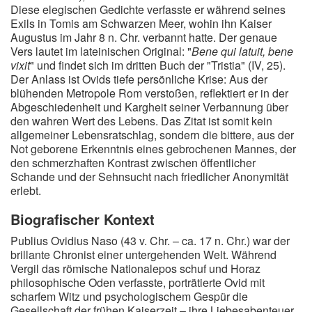
Diese elegischen Gedichte verfasste er während seines
Exils in Tomis am Schwarzen Meer, wohin ihn Kaiser
Augustus im Jahr 8 n. Chr. verbannt hatte. Der genaue
Vers lautet im lateinischen Original: "
Bene qui latuit, bene
vixit
" und findet sich im dritten Buch der "Tristia" (IV, 25).
Der Anlass ist Ovids tiefe persönliche Krise: Aus der
blühenden Metropole Rom verstoßen, reflektiert er in der
Abgeschiedenheit und Kargheit seiner Verbannung über
den wahren Wert des Lebens. Das Zitat ist somit kein
allgemeiner Lebensratschlag, sondern die bittere, aus der
Not geborene Erkenntnis eines gebrochenen Mannes, der
den schmerzhaften Kontrast zwischen öffentlicher
Schande und der Sehnsucht nach friedlicher Anonymität
erlebt.
Biografischer Kontext
Publius Ovidius Naso (43 v. Chr. – ca. 17 n. Chr.) war der
brillante Chronist einer untergehenden Welt. Während
Vergil das römische Nationalepos schuf und Horaz
philosophische Oden verfasste, porträtierte Ovid mit
scharfem Witz und psychologischem Gespür die
Gesellschaft der frühen Kaiserzeit – ihre Liebesabenteuer,