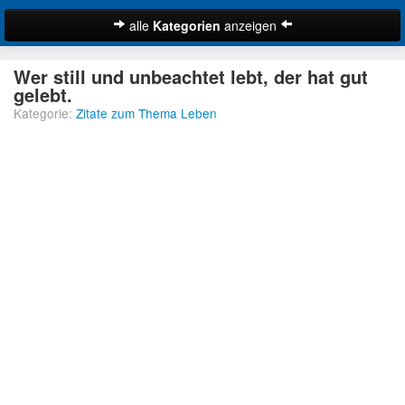
alle
Kategorien
anzeigen
Zitate
Wer still und unbeachtet lebt, der hat gut
Bibelzitate
gelebt.
Kategorie:
Zitate zum Thema Leben
Lustige Zitate
Schöne Zitate
Traurige Zitate
Zitate Abschied
Zitate Ehe
Zitate Enttäuschung
Zitate Erfolg
Suche
Zitate Familie
Zitate Freiheit
Zitate Freundschaft
Zitate Glück