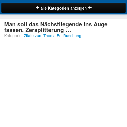
alle
Kategorien
anzeigen
Zitate
Man soll das Nächstliegende ins Auge
Bibelzitate
fassen. Zersplitterung …
Kategorie:
Zitate zum Thema Enttäuschung
Lustige Zitate
Schöne Zitate
Traurige Zitate
Zitate Abschied
Zitate Ehe
Zitate Enttäuschung
Zitate Erfolg
Suche
Zitate Familie
Zitate Freiheit
Zitate Freundschaft
Zitate Glück