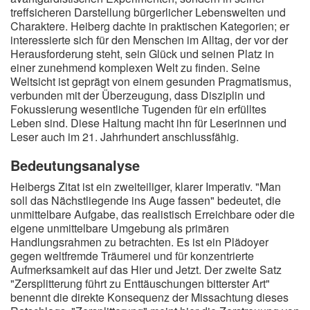
treffsicheren Darstellung bürgerlicher Lebenswelten und
Charaktere. Heiberg dachte in praktischen Kategorien; er
interessierte sich für den Menschen im Alltag, der vor der
Herausforderung steht, sein Glück und seinen Platz in
einer zunehmend komplexen Welt zu finden. Seine
Weltsicht ist geprägt von einem gesunden Pragmatismus,
verbunden mit der Überzeugung, dass Disziplin und
Fokussierung wesentliche Tugenden für ein erfülltes
Leben sind. Diese Haltung macht ihn für Leserinnen und
Leser auch im 21. Jahrhundert anschlussfähig.
Bedeutungsanalyse
Heibergs Zitat ist ein zweiteiliger, klarer Imperativ. "Man
soll das Nächstliegende ins Auge fassen" bedeutet, die
unmittelbare Aufgabe, das realistisch Erreichbare oder die
eigene unmittelbare Umgebung als primären
Handlungsrahmen zu betrachten. Es ist ein Plädoyer
gegen weltfremde Träumerei und für konzentrierte
Aufmerksamkeit auf das Hier und Jetzt. Der zweite Satz
"Zersplitterung führt zu Enttäuschungen bitterster Art"
benennt die direkte Konsequenz der Missachtung dieses