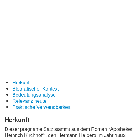
Redewendungen
Lebensweisheiten
Buddhistische Weisheiten
Chinesische Weisheiten
Indianische Weisheiten
Lustige Weisheiten
Sprichwörter
Deutsche Sprichwörter
Herkunft
Biografischer Kontext
Englische Sprichwörter
Bedeutungsanalyse
Lateinische Sprichwörter
Relevanz heute
Praktische Verwendbarkeit
Herkunft
Dieser prägnante Satz stammt aus dem Roman "Apotheker
Heinrich Kirchhoff", den Hermann Heiberg im Jahr 1882