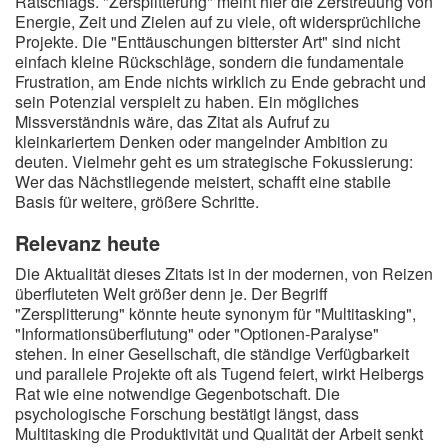
Ratschlags. "Zersplitterung" meint hier die Zerstreuung von
Energie, Zeit und Zielen auf zu viele, oft widersprüchliche
Projekte. Die "Enttäuschungen bitterster Art" sind nicht
einfach kleine Rückschläge, sondern die fundamentale
Frustration, am Ende nichts wirklich zu Ende gebracht und
sein Potenzial verspielt zu haben. Ein mögliches
Missverständnis wäre, das Zitat als Aufruf zu
kleinkariertem Denken oder mangelnder Ambition zu
deuten. Vielmehr geht es um strategische Fokussierung:
Wer das Nächstliegende meistert, schafft eine stabile
Basis für weitere, größere Schritte.
Relevanz heute
Die Aktualität dieses Zitats ist in der modernen, von Reizen
überfluteten Welt größer denn je. Der Begriff
"Zersplitterung" könnte heute synonym für "Multitasking",
"Informationsüberflutung" oder "Optionen-Paralyse"
stehen. In einer Gesellschaft, die ständige Verfügbarkeit
und parallele Projekte oft als Tugend feiert, wirkt Heibergs
Rat wie eine notwendige Gegenbotschaft. Die
psychologische Forschung bestätigt längst, dass
Multitasking die Produktivität und Qualität der Arbeit senkt